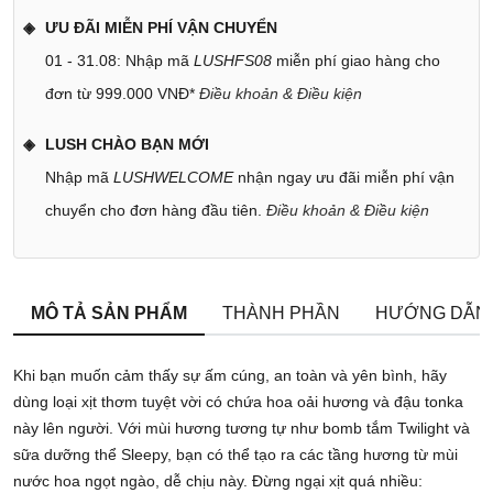
ƯU ĐÃI MIỄN PHÍ VẬN CHUYỂN
01 - 31.08: Nhập mã
LUSHFS08
miễn phí giao hàng cho
đơn từ 999.000 VNĐ*
Điều khoản & Điều kiện
LUSH CHÀO BẠN MỚI
Nhập mã
LUSHWELCOME
nhận ngay ưu đãi miễn phí vận
chuyển cho đơn hàng đầu tiên.
Điều khoản & Điều kiện
MÔ TẢ SẢN PHẨM
THÀNH PHẦN
HƯỚNG DẪN
Khi bạn muốn cảm thấy sự ấm cúng, an toàn và yên bình, hãy
dùng loại xịt thơm tuyệt vời có chứa hoa oải hương và đậu tonka
này lên người. Với mùi hương tương tự như bomb tắm Twilight và
sữa dưỡng thể Sleepy, bạn có thể tạo ra các tầng hương từ mùi
nước hoa ngọt ngào, dễ chịu này. Đừng ngại xịt quá nhiều: