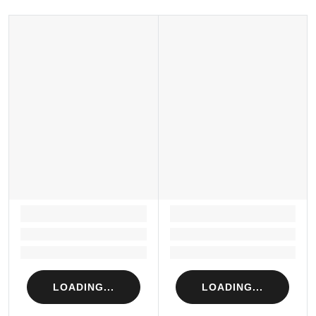
Minh, Việt Nam
LOADING...
LOADING...
Loading...
Loading...
Loading...
Loading...
LOADING...
LOADING...