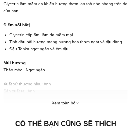
Glycerin làm mềm da khiến hương thơm lan toả nhẹ nhàng trên da
của bạn.
Điểm nổi bâtj
Glycerin cấp ẩm, làm da mềm mại
Tinh dầu oải hương mang hương hoa thơm ngát và dịu dàng
Đậu Tonka ngọt ngào và êm dịu
Mùi hương
Thảo mộc | Ngọt ngào
Xuất xứ thương hiệu: Anh
Sản xuất tại: Anh
Xem toàn bộ
Chịu trách nhiệm bởi:
CÔNG TY CỔ PHẦN MAISON RETAIL MANAGEMENT
INTERNATIONAL
CÓ THỂ BẠN CŨNG SẼ THÍCH
189-197 Dương Bá Trạc, Phường Chánh Hưng, Thành phố Hồ Chí