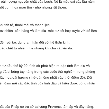
ầu oải hương nguyên chất của Lush. Nó là một loại cây lâu năm
một cụm hoa màu tím - nhỏ nhưng rất thơm.
inh tế, thoải mái và thanh lịch.
ự nhiên, cân bằng và làm dịu, một sự kết hợp tuyệt vời để làm
ến với tác dụng an thần đối với hệ thần kinh.
bào chết tự nhiên nhẹ nhàng khi chà xát lên da.
ừ đầu thế kỷ 20, tình cờ phát hiện ra đặc tính làm dịu và
 đã bị bỏng tay nặng trong các cuộc thử nghiệm trong phòng
ầu hoa oải hương (thứ gần ông nhất vào thời điểm đó). Đôi
nên đam mê các đặc tính của tinh dầu và hiện được công nhận
ất của Pháp có trụ sở tại vùng Provence ấm áp và đầy nắng.