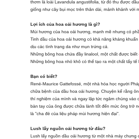
thơm là loài Lavandula angustifolia, từ đó thu được d
giống như cây bụi mọc trên thân dài, mảnh khảnh với 
Lợi ích của hoa oải hương là gì?
Mùi hương của hoa oải hương, mạnh mẽ nhưng có phần t
Tinh dầu của hoa oải hương có khả năng kháng khuẩn t
dịu các tình trạng da như mụn trứng cá.
Những bông hoa chứa đầy linalool, một chất được biết đ
Những bông hoa nhỏ khô có thể tạo ra một chất tẩy tế 
Bạn có biết?
René-Maurice Gattefossé, một nhà hóa học người Pháp t
chữa bệnh của dầu hoa oải hương. Chuyện kể rằng ông
thí nghiệm của mình và ngay lập tức ngâm chúng vào d
bàn tay của ông được chữa lành tốt đến mức ông trở 
là "cha đẻ của liệu pháp mùi hương hiện đại".
Lush lấy nguồn oải hương từ đâu?
Lush lấy nguồn dầu oải hương từ một nhà máy chưng c