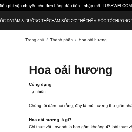
iễn phí vận chuyển cho đơn hàng đầu tiên - nhập mã: LUSHWELCO
ÓC DA
TẮM & DƯỠNG THỂ
CHĂM SÓC CƠ THỂ
CHĂM SÓC TÓC
HƯƠNG 
Trang chủ
Thành phần
Hoa oải hương
Hoa oải hương
Công dụng
Tự nhiên
Chúng tôi dám nói rằng, đây là mùi hương thư giãn nh
Hoa oải hương là gì?
Chi thực vật Lavandula bao gồm khoảng 47 loài thực vật