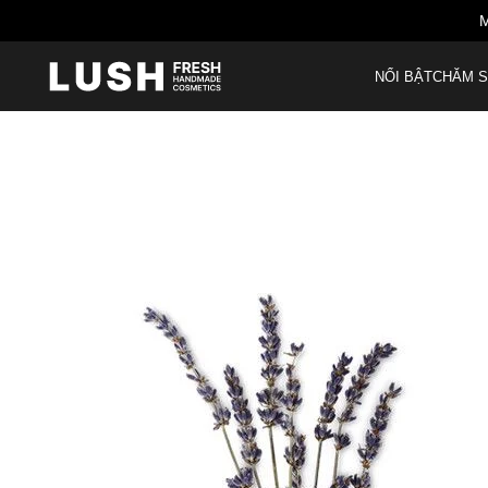
M
NỔI BẬT
CHĂM S