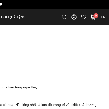
ME
0
EN
THƠM
QUÀ TẶNG
ất mà bạn từng ngửi thấy!
 có hoa. Nổi tiếng nhất là làm đồ trang trí và chiết xuất hương