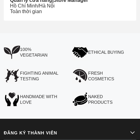
Quản lý cửa hàng|Store Manager
Hồ Chí Minh/Hà Nội
Toàn thời gian
100%
ETHICAL BUYING
VEGETARIAN
FIGHTING ANIMAL
FRESH
TESTING
COSMETICS
HANDMADE WITH
NAKED
LOVE
PRODUCTS
ĐĂNG KÝ THÀNH VIÊN