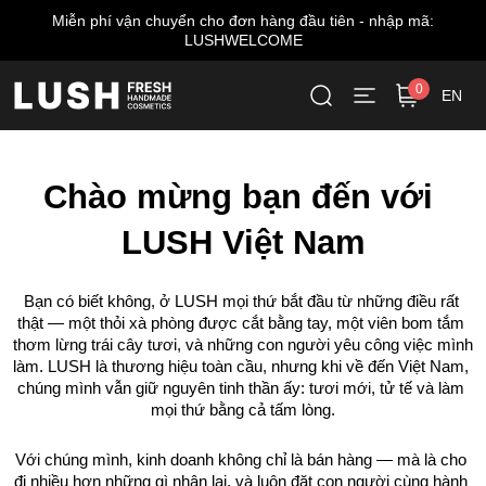
Miễn phí vận chuyển cho đơn hàng đầu tiên - nhập mã:
LUSHWELCOME
0
EN
Chào mừng bạn đến với 
LUSH Việt Nam
Bạn có biết không, ở LUSH mọi thứ bắt đầu từ những điều rất 
thật — một thỏi xà phòng được cắt bằng tay, một viên bom tắm 
thơm lừng trái cây tươi, và những con người yêu công việc mình 
làm. LUSH là thương hiệu toàn cầu, nhưng khi về đến Việt Nam, 
chúng mình vẫn giữ nguyên tinh thần ấy: tươi mới, tử tế và làm 
mọi thứ bằng cả tấm lòng.
Với chúng mình, kinh doanh không chỉ là bán hàng — mà là cho 
đi nhiều hơn những gì nhận lại, và luôn đặt con người cùng hành 