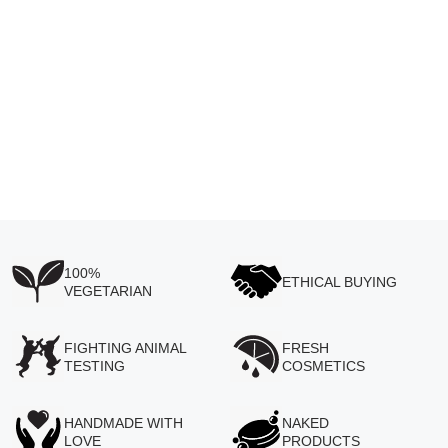
024 3203 3389
NHẬN CHỈ DẪN
100%
ETHICAL BUYING
VEGETARIAN
FIGHTING ANIMAL
FRESH
TESTING
COSMETICS
HANDMADE WITH
NAKED
LOVE
PRODUCTS