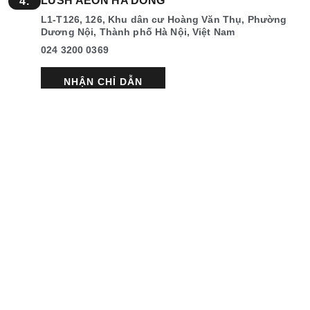
LUSH AEON HA DONG
4.
L1-T126, 126, Khu dân cư Hoàng Văn Thụ, Phường
Dương Nội, Thành phố Hà Nội, Việt Nam
024 3200 0369
NHẬN CHỈ DẪN
LUSH HANOI CENTRE
5.
B2-41A,43B, 175, Đ. Nguyễn Thái Học, Phường Ô
Chợ Dừa, Thành phố Hà Nội, Việt Nam
024 3200 0019
NHẬN CHỈ DẪN
LUSH LOTTE TAY HO
6.
L2-245, 272, Đ. Võ Chí Công, Phường Tây Hồ,
Thành phố Hà Nội, Việt Nam