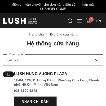
Miễn phí vận chuyển cho đơn hàng đầu tiên - nhập mã:
LUSHWELCOME
0
EN
Trang chủ
Hệ thống cửa hàng
Hệ thống cửa hàng
Thành phố
Tất cả (6)
LUSH HUNG VUONG PLAZA
1.
1F-04, 126, Đ. Hồng Bàng, Phường Chợ Lớn, Thành
phố Hồ Chí Minh, Việt Nam
028 3620 8248
NHẬN CHỈ DẪN