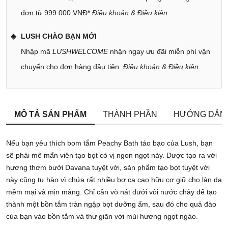
đơn từ 999.000 VNĐ*
Điều khoản & Điều kiện
LUSH CHÀO BẠN MỚI
Nhập mã
LUSHWELCOME
nhận ngay ưu đãi miễn phí vận
chuyển cho đơn hàng đầu tiên.
Điều khoản & Điều kiện
MÔ TẢ SẢN PHẨM
THÀNH PHẦN
HƯỚNG DẪN
Nếu bạn yêu thích bom tắm Peachy Bath táo bạo của Lush, bạn
sẽ phải mê mẩn viên tạo bọt có vị ngon ngọt này. Được tạo ra với
hương thơm bưởi Davana tuyệt vời, sản phẩm tạo bọt tuyệt vời
này cũng tự hào vì chứa rất nhiều bơ ca cao hữu cơ giữ cho làn da
mềm mại và mịn màng. Chỉ cần vò nát dưới vòi nước chảy để tạo
thành một bồn tắm tràn ngập bọt dưỡng ẩm, sau đó cho quả đào
của bạn vào bồn tắm và thư giãn với mùi hương ngọt ngào.