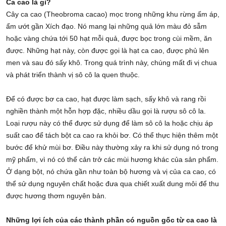
Ca cao là gì?
Cây ca cao (Theobroma cacao) mọc trong những khu rừng ấm áp,
ẩm ướt gần Xích đạo. Nó mang lại những quả lớn màu đỏ sẫm
hoặc vàng chứa tới 50 hạt mỗi quả, được bọc trong cùi mềm, ăn
được. Những hạt này, còn được gọi là hạt ca cao, được phủ lên
men và sau đó sấy khô. Trong quá trình này, chúng mất đi vị chua
và phát triển thành vị sô cô la quen thuộc.
Để có được bơ ca cao, hạt được làm sạch, sấy khô và rang rồi
nghiền thành một hỗn hợp đặc, nhiều dầu gọi là rượu sô cô la.
Loại rượu này có thể được sử dụng để làm sô cô la hoặc chịu áp
suất cao để tách bột ca cao ra khỏi bơ. Có thể thực hiện thêm một
bước để khử mùi bơ. Điều này thường xảy ra khi sử dụng nó trong
mỹ phẩm, vì nó có thể cản trở các mùi hương khác của sản phẩm.
Ở dạng bột, nó chứa gần như toàn bộ hương và vị của ca cao, có
thể sử dụng nguyên chất hoặc đưa qua chiết xuất dung môi để thu
được hương thơm nguyên bản.
Những lợi ích của các thành phần có nguồn gốc từ ca cao là