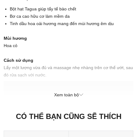
Bột hạt Tagua giúp tẩy tế bào chết
Bơ ca cao hữu cơ làm mềm da
Tinh dầu hoa oải hương mang đến mùi hương êm dịu
Mùi hương
Hoa cỏ
Cách sử dụng
Lấy một lượng vừa đủ và massage nhẹ nhàng trên cơ thể ướt, sau
đó rửa sạch với nước.
Xuất xứ thương hiệu: Anh
Xem toàn bộ
Sản xuất tại: Nhật Bản
CÓ THỂ BẠN CŨNG SẼ THÍCH