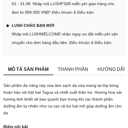
01 - 31.08: Nhập mã
LUSHFS08
miễn phí giao hàng cho
đơn từ 999.000 VNĐ*
Điều khoản & Điều kiện
LUSH CHÀO BẠN MỚI
Nhập mã
LUSHWELCOME
nhận ngay ưu đãi miễn phí vận
chuyển cho đơn hàng đầu tiên.
Điều khoản & Điều kiện
MÔ TẢ SẢN PHẨM
THÀNH PHẦN
HƯỚNG DẪN
Sản phẩm đa năng này vừa làm sạch da vừa mang lại lớp bóng
hoàn hảo với bột hạt Tagua và chiết xuất thân tre. Hương hoa oải
hương tinh khiết sẽ bao quanh bạn trong khi các thành phần
dưỡng ẩm tự nhiên như ca cao và bơ hạt mỡ giúp dưỡng ẩm cho
da.
Điểm nổi bật