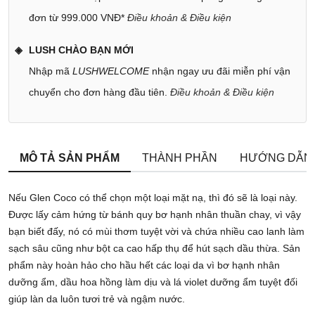
đơn từ 999.000 VNĐ*
Điều khoản & Điều kiện
LUSH CHÀO BẠN MỚI
Nhập mã
LUSHWELCOME
nhận ngay ưu đãi miễn phí vận
chuyển cho đơn hàng đầu tiên.
Điều khoản & Điều kiện
MÔ TẢ SẢN PHẨM
THÀNH PHẦN
HƯỚNG DẪN
Nếu Glen Coco có thể chọn một loại mặt nạ, thì đó sẽ là loại này.
Được lấy cảm hứng từ bánh quy bơ hạnh nhân thuần chay, vì vậy
bạn biết đấy, nó có mùi thơm tuyệt vời và chứa nhiều cao lanh làm
sạch sâu cũng như bột ca cao hấp thụ để hút sạch dầu thừa. Sản
phẩm này hoàn hảo cho hầu hết các loại da vì bơ hạnh nhân
dưỡng ẩm, dầu hoa hồng làm dịu và lá violet dưỡng ẩm tuyệt đối
giúp làn da luôn tươi trẻ và ngậm nước.