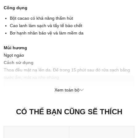
Công dụng
Bột cacao có khả năng thấm hút
Cao lanh làm sạch và tẩy tế bào chết
Bơ hạnh nhân bảo vệ và làm mềm da
Mùi hương
Ngọt ngào
Cách sử dụng
Thoa đều mặt nạ lên da. Để trong 15 phút sau đó rửa sạch bằng
nước ấm, mát xa nhẹ nhàng.
Xem toàn bộ
Cách bảo quản
Bảo quản trong tủ lạnh để đảm bảo độ tươi và tăng thêm cảm giác
mát lạnh nhẹ nhàng.
CÓ THỂ BẠN CŨNG SẼ THÍCH
Xuất xứ thương hiệu: Anh
Sản xuất tại: Nhật Bản