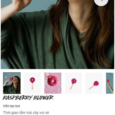
RASPBERRY BLOWER
Viên tạo bọt
Thời gian tắm trái cây vui vẻ