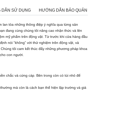
 DẪN SỬ DỤNG
HƯỚNG DẪN BẢO QUẢN
CHÍNH S
n lan tỏa những thông điệp ý nghĩa qua từng sản
 bạn đang cùng chúng tôi nâng cao nhận thức và lên
iệm mỹ phẩm trên động vật. Từ trước khi cửa hàng đầu
định nói “không” với thử nghiệm trên động vật, và
y. Chúng tôi cam kết thúc đẩy những phương pháp khoa
cho con người.
 bền chắc và cứng cáp. Bên trong còn có túi nhỏ để
g thường mà còn là cách bạn thể hiện lập trường và giá