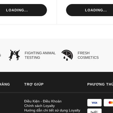
LOADING...
LOADING...
FIGHTING ANIMAL
FRESH
G
TESTING
COSMETICS
HÀNG
TRỢ GIÚP
PHƯƠNG TH
Điều Kiện - Điều Khoản
Chính sách Loyalty
Hướng dẫn chi tiết sử dụng Loyalty