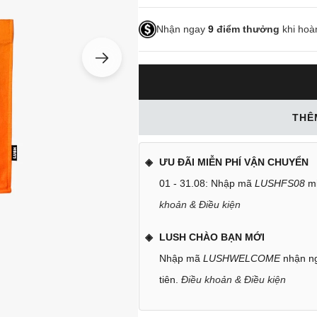
Nhận ngay
9
điểm thưởng
khi hoà
THÊ
ƯU ĐÃI MIỄN PHÍ VẬN CHUYỂN
01 - 31.08: Nhập mã
LUSHFS08
mi
khoản & Điều kiện
LUSH CHÀO BẠN MỚI
Nhập mã
LUSHWELCOME
nhận ng
tiên.
Điều khoản & Điều kiện