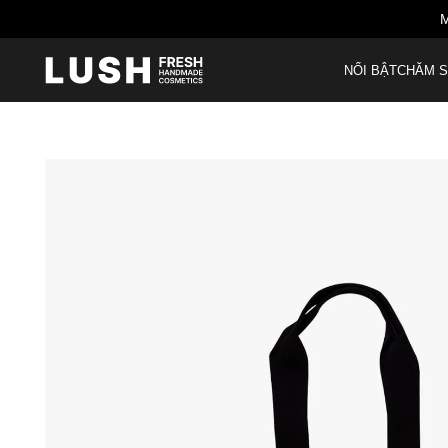
M
NỔI BẬT
CHĂM S