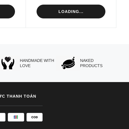
LOADING...
HANDMADE WITH
NAKED
LOVE
PRODUCTS
ỨC THANH TOÁN