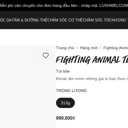
iễn phí vận chuyển cho đơn hàng đầu tiên - nhập mã: LUSHWELCO
ÓC DA
TẮM & DƯỠNG THỂ
CHĂM SÓC CƠ THỂ
CHĂM SÓC TÓC
HƯƠNG 
Trang chủ
Hàng mới
Fighting Anim
FIGHTING ANIMAL 
Túi tote
Khoác lên mình những giá trị bạn theo 
TRỌNG LƯỢNG
313g
999,000₫