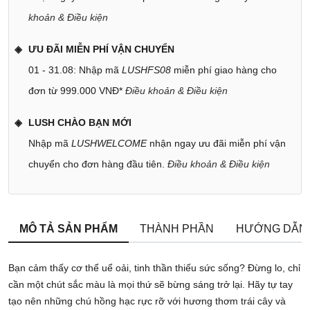
khoản & Điều kiện
ƯU ĐÃI MIỄN PHÍ VẬN CHUYỂN
01 - 31.08: Nhập mã
LUSHFS08
miễn phí giao hàng cho
đơn từ 999.000 VNĐ*
Điều khoản & Điều kiện
LUSH CHÀO BẠN MỚI
Nhập mã
LUSHWELCOME
nhận ngay ưu đãi miễn phí vận
chuyển cho đơn hàng đầu tiên.
Điều khoản & Điều kiện
MÔ TẢ SẢN PHẨM
THÀNH PHẦN
HƯỚNG DẪN
Bạn cảm thấy cơ thể uể oải, tinh thần thiếu sức sống? Đừng lo, chỉ
cần một chút sắc màu là mọi thứ sẽ bừng sáng trở lại. Hãy tự tay
tạo nên những chú hồng hạc rực rỡ với hương thơm trái cây và