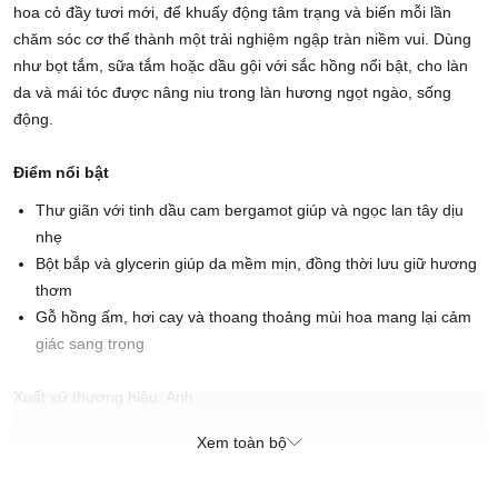
hoa cỏ đầy tươi mới, để khuấy động tâm trạng và biến mỗi lần
chăm sóc cơ thể thành một trải nghiệm ngập tràn niềm vui. Dùng
như bọt tắm, sữa tắm hoặc dầu gội với sắc hồng nổi bật, cho làn
da và mái tóc được nâng niu trong làn hương ngọt ngào, sống
động.
Điểm nổi bật
Thư giãn với tinh dầu cam bergamot giúp và ngọc lan tây dịu
nhẹ
Bột bắp và glycerin giúp da mềm mịn, đồng thời lưu giữ hương
thơm
Gỗ hồng ấm, hơi cay và thoang thoảng mùi hoa mang lại cảm
giác sang trọng
Xuất xứ thương hiệu: Anh
Sản xuất tại: Nhật Bản
Xem toàn bộ