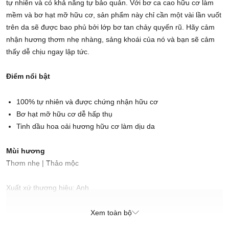
tự nhiên và có khả năng tự bảo quản. Với bơ ca cao hữu cơ làm
mềm và bơ hạt mỡ hữu cơ, sản phẩm này chỉ cần một vài lần vuốt
trên da sẽ được bao phủ bởi lớp bơ tan chảy quyến rũ. Hãy cảm
nhận hương thơm nhẹ nhàng, sảng khoái của nó và bạn sẽ cảm
thấy dễ chịu ngay lập tức.
Điểm nổi bật
100% tự nhiên và được chứng nhận hữu cơ
Bơ hạt mỡ hữu cơ dễ hấp thụ
Tinh dầu hoa oải hương hữu cơ làm dịu da
Mùi hương
Thơm nhẹ | Thảo mộc
Xuất xứ thương hiệu: Anh
Sản xuất tại: Nhật Bản
Xem toàn bộ