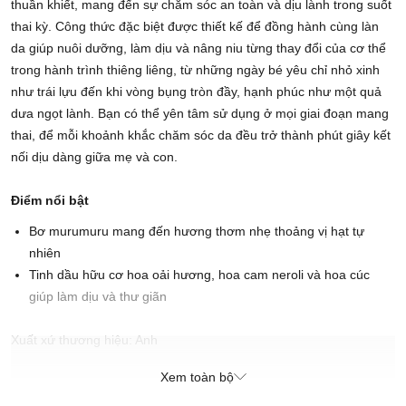
thuần khiết, mang đến sự chăm sóc an toàn và dịu lành trong suốt
thai kỳ. Công thức đặc biệt được thiết kế để đồng hành cùng làn
da giúp nuôi dưỡng, làm dịu và nâng niu từng thay đổi của cơ thể
trong hành trình thiêng liêng, từ những ngày bé yêu chỉ nhỏ xinh
như trái lựu đến khi vòng bụng tròn đầy, hạnh phúc như một quả
dưa ngọt lành. Bạn có thể yên tâm sử dụng ở mọi giai đoạn mang
thai, để mỗi khoảnh khắc chăm sóc da đều trở thành phút giây kết
nối dịu dàng giữa mẹ và con.
Điểm nổi bật
Bơ murumuru mang đến hương thơm nhẹ thoảng vị hạt tự
nhiên
Tinh dầu hữu cơ hoa oải hương, hoa cam neroli và hoa cúc
giúp làm dịu và thư giãn
Xuất xứ thương hiệu: Anh
Sản xuất tại: Nhật Bản
Xem toàn bộ