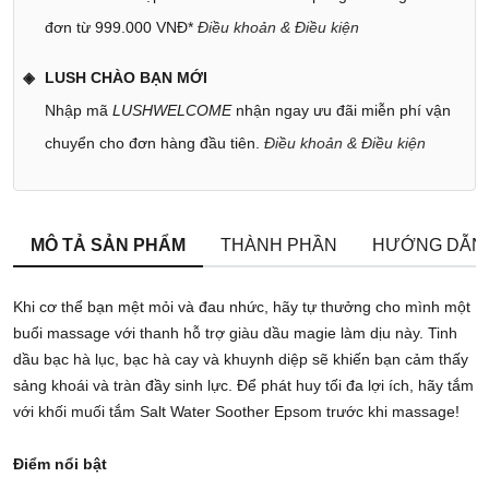
đơn từ 999.000 VNĐ*
Điều khoản & Điều kiện
LUSH CHÀO BẠN MỚI
Nhập mã
LUSHWELCOME
nhận ngay ưu đãi miễn phí vận
chuyển cho đơn hàng đầu tiên.
Điều khoản & Điều kiện
MÔ TẢ SẢN PHẨM
THÀNH PHẦN
HƯỚNG DẪN
Khi cơ thể bạn mệt mỏi và đau nhức, hãy tự thưởng cho mình một
buổi massage với thanh hỗ trợ giàu dầu magie làm dịu này. Tinh
dầu bạc hà lục, bạc hà cay và khuynh diệp sẽ khiến bạn cảm thấy
sảng khoái và tràn đầy sinh lực. Để phát huy tối đa lợi ích, hãy tắm
với khối muối tắm Salt Water Soother Epsom trước khi massage!
Điểm nổi bật