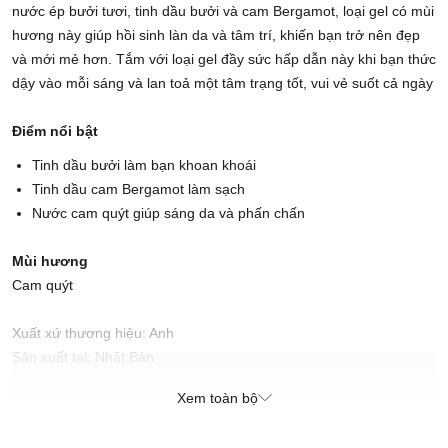
nước ép bưởi tươi, tinh dầu bưởi và cam Bergamot, loại gel có mùi
hương này giúp hồi sinh làn da và tâm trí, khiến bạn trở nên đẹp
và mới mẻ hơn. Tắm với loại gel đầy sức hấp dẫn này khi bạn thức
dậy vào mỗi sáng và lan toả một tâm trạng tốt, vui vẻ suốt cả ngày
Điểm nổi bật
Tinh dầu bưởi làm bạn khoan khoái
Tinh dầu cam Bergamot làm sạch
Nước cam quýt giúp sáng da và phấn chấn
Mùi hương
Cam quýt
Xuất xứ thương hiệu: Anh
Sản xuất tại: Nhật Bản
Xem toàn bộ