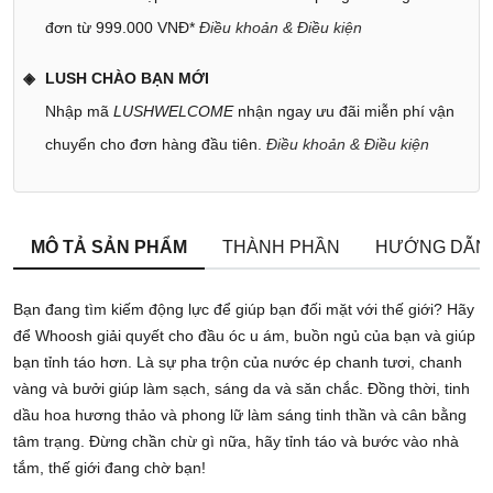
đơn từ 999.000 VNĐ*
Điều khoản & Điều kiện
LUSH CHÀO BẠN MỚI
Nhập mã
LUSHWELCOME
nhận ngay ưu đãi miễn phí vận
chuyển cho đơn hàng đầu tiên.
Điều khoản & Điều kiện
MÔ TẢ SẢN PHẨM
THÀNH PHẦN
HƯỚNG DẪN
Bạn đang tìm kiếm động lực để giúp bạn đối mặt với thế giới? Hãy
để Whoosh giải quyết cho đầu óc u ám, buồn ngủ của bạn và giúp
bạn tỉnh táo hơn. Là sự pha trộn của nước ép chanh tươi, chanh
vàng và bưởi giúp làm sạch, sáng da và săn chắc. Đồng thời, tinh
dầu hoa hương thảo và phong lữ làm sáng tinh thần và cân bằng
tâm trạng. Đừng chần chừ gì nữa, hãy tỉnh táo và bước vào nhà
tắm, thế giới đang chờ bạn!