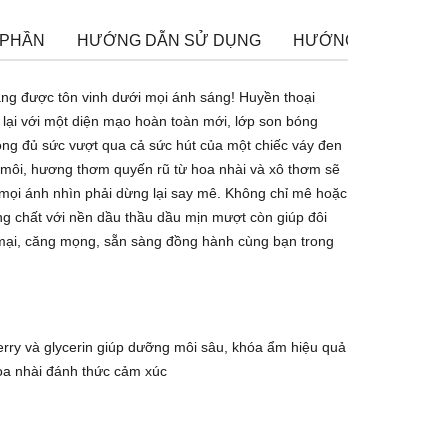
 PHẦN
HƯỚNG DẪN SỬ DỤNG
HƯỚNG DẪN BẢO 
áng được tôn vinh dưới mọi ánh sáng! Huyền thoại
lại với một diện mạo hoàn toàn mới, lớp son bóng
ng đủ sức vượt qua cả sức hút của một chiếc váy đen
n môi, hương thơm quyến rũ từ hoa nhài và xô thơm sẽ
 mọi ánh nhìn phải dừng lại say mê. Không chỉ mê hoặc
g chất với nền dầu thầu dầu mịn mượt còn giúp đôi
mại, căng mọng, sẵn sàng đồng hành cùng bạn trong
erry và glycerin giúp dưỡng môi sâu, khóa ẩm hiệu quả
a nhài đánh thức cảm xúc