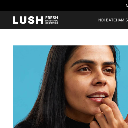
M
NỔI BẬT
CHĂM S