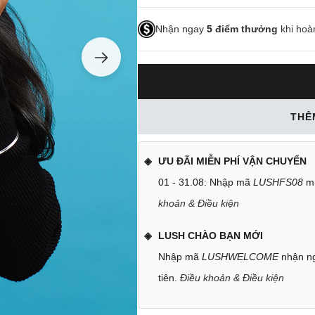
Nhận ngay
5
điểm thưởng
khi hoà
THÊ
ƯU ĐÃI MIỄN PHÍ VẬN CHUYỂN
01 - 31.08: Nhập mã
LUSHFS08
mi
khoản & Điều kiện
LUSH CHÀO BẠN MỚI
Nhập mã
LUSHWELCOME
nhận ng
tiên.
Điều khoản & Điều kiện