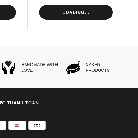
LOADING...
HANDMADE WITH
NAKED
LOVE
PRODUCTS
ỨC THANH TOÁN