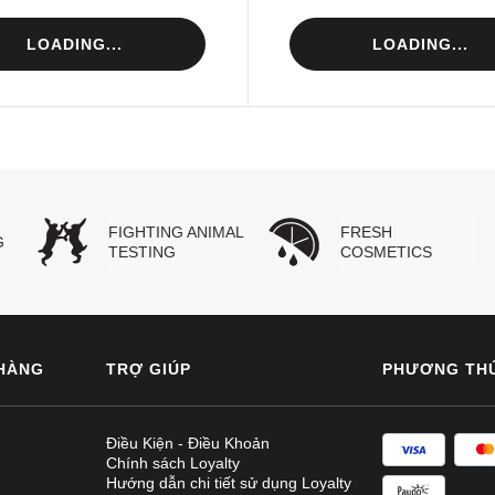
LOADING...
LOADING...
FIGHTING ANIMAL
FRESH
G
TESTING
COSMETICS
HÀNG
TRỢ GIÚP
PHƯƠNG TH
Điều Kiện - Điều Khoản
Chính sách Loyalty
Hướng dẫn chi tiết sử dụng Loyalty