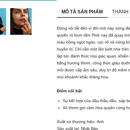
MÔ TẢ SẢN PHẨM
THÀNH
Đừng vội tắt đèn vì đôi môi này xứng đ
quyến rũ bom tắm Pink nay đã quay trở 
màu hồng ngọt ngào, rực rỡ và nóng bỏ
huyền bí. Chỉ cần một lần lướt nhẹ trê
lập tức đánh thức mọi giác quan, khiến
bằng hương thơm, công thức giàu dưỡn
môi được cấp ẩm sâu, duy trì độ mềm 
mọi khoảnh khắc thăng hoa.
Điểm nổi bật
Sự kết hợp của dầu thầu dầu, sáp b
Xô thơm gợi cảm hòa quyện cùng ho
Xuất xứ thương hiệu: Anh
Sản xuất tại: Nhật Bản