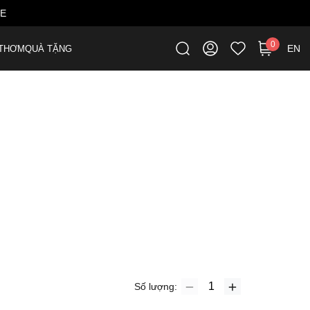
ME
0
EN
THƠM
QUÀ TẶNG
Số lượng: