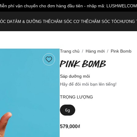
iễn phí vận chuyển cho đơn hàng đầu tiên - nhập mã: LUSHWELCO
ÓC DA
TẮM & DƯỠNG THỂ
CHĂM SÓC CƠ THỂ
CHĂM SÓC TÓC
HƯƠNG 
Trang chủ
Hàng mới
Pink Bomb
PINK BOMB
Sáp dưỡng môi
Hãy để đôi môi bạn lên tiếng!
TRỌNG LƯỢNG
6g
579,000₫