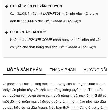
ƯU ĐÃI MIỄN PHÍ VẬN CHUYỂN
01 - 31.08: Nhập mã
LUSHFS08
miễn phí giao hàng cho
đơn từ 999.000 VNĐ*
Điều khoản & Điều kiện
LUSH CHÀO BẠN MỚI
Nhập mã
LUSHWELCOME
nhận ngay ưu đãi miễn phí vận
chuyển cho đơn hàng đầu tiên.
Điều khoản & Điều kiện
MÔ TẢ SẢN PHẨM
THÀNH PHẦN
HƯỚNG DẪN
Ở phân khúc son dưỡng môi nhẹ nhàng của chúng tôi, bạn sẽ tìm
thấy sản phẩm này với chất son bóng loáng tuyệt đẹp. Thoa đều
son dưỡng có hương thơm cam quýt sảng khoái này lên môi để có
một đôi môi mềm mại và được dưỡng ẩm nhẹ nhàng nhờ vào dầu
Jojoba hữu cơ và dầu Argan. Nếu bạn thấy mình đang ở trong ánh