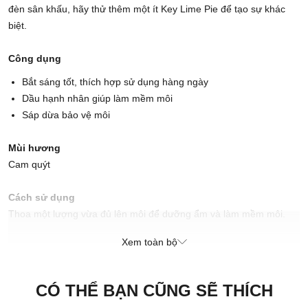
đèn sân khấu, hãy thử thêm một ít Key Lime Pie để tạo sự khác
biệt.
Công dụng
Bắt sáng tốt, thích hợp sử dụng hàng ngày
Dầu hạnh nhân giúp làm mềm môi
Sáp dừa bảo vệ môi
Mùi hương
Cam quýt
Cách sử dụng
Thoa một lượng vừa đủ lên môi để dưỡng ẩm và làm mềm môi.
Xem toàn bộ
Xuất xứ thương hiệu: Anh
Sản xuất tại: Nhật Bản
CÓ THỂ BẠN CŨNG SẼ THÍCH