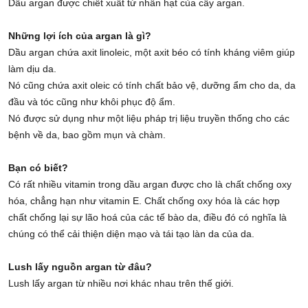
Dầu argan được chiết xuất từ nhân hạt của cây argan.
Những lợi ích của argan là gì?
Dầu argan chứa axit linoleic, một axit béo có tính kháng viêm giúp
làm dịu da.
Nó cũng chứa axit oleic có tính chất bảo vệ, dưỡng ẩm cho da, da
đầu và tóc cũng như khôi phục độ ẩm.
Nó được sử dụng như một liệu pháp trị liệu truyền thống cho các
bệnh về da, bao gồm mụn và chàm.
Bạn có biết?
Có rất nhiều vitamin trong dầu argan được cho là chất chống oxy
hóa, chẳng hạn như vitamin E. Chất chống oxy hóa là các hợp
chất chống lại sự lão hoá của các tế bào da, điều đó có nghĩa là
chúng có thể cải thiện diện mạo và tái tạo làn da của da.
Lush lấy nguồn argan từ đâu?
Lush lấy argan từ nhiều nơi khác nhau trên thế giới.