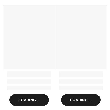
Xuất xứ thương hiệu: Anh
Sản xuất tại: Nhật Bản
LOADING...
LOADING...
Loading...
Loading...
Loading...
Loading...
LOADING...
LOADING...