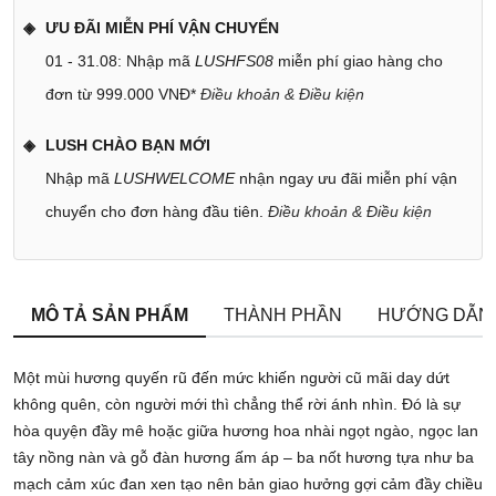
ƯU ĐÃI MIỄN PHÍ VẬN CHUYỂN
01 - 31.08: Nhập mã
LUSHFS08
miễn phí giao hàng cho
đơn từ 999.000 VNĐ*
Điều khoản & Điều kiện
LUSH CHÀO BẠN MỚI
Nhập mã
LUSHWELCOME
nhận ngay ưu đãi miễn phí vận
chuyển cho đơn hàng đầu tiên.
Điều khoản & Điều kiện
MÔ TẢ SẢN PHẨM
THÀNH PHẦN
HƯỚNG DẪN
Một mùi hương quyến rũ đến mức khiến người cũ mãi day dứt
không quên, còn người mới thì chẳng thể rời ánh nhìn. Đó là sự
hòa quyện đầy mê hoặc giữa hương hoa nhài ngọt ngào, ngọc lan
tây nồng nàn và gỗ đàn hương ấm áp – ba nốt hương tựa như ba
mạch cảm xúc đan xen tạo nên bản giao hưởng gợi cảm đầy chiều