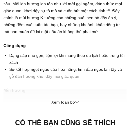
sâu. Mỗi làn hương lan tỏa như lời mời gọi ngầm, đánh thức mọi
giác quan, khơi dậy sự tò mò và cuốn hút một cách tinh tế. Đây
chính là mùi hương lý tưởng cho những buổi hẹn hò đầy ẩn ý,
những đêm cuối tuần táo bạo, hay những khoảnh khắc riêng tư
mà bạn muốn để lại một dấu ấn không thể phai mờ.
Công dụng
Dạng sáp nhỏ gọn, tiện lợi khi mang theo du lịch hoặc trong túi
xách
Sự kết hợp ngọt ngào của hoa hồng, tinh dầu ngọc lan tây và
gỗ đàn hương khơi dậy mọi giác quan
Mùi hương
Hoa cỏ
Xem toàn bộ
Cách sử dụng
Dùng trực tiếp lên làn da.
CÓ THỂ BẠN CŨNG SẼ THÍCH