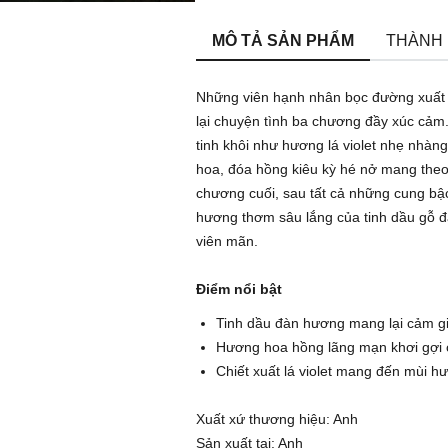
MÔ TẢ SẢN PHẨM
THÀNH
Những viên hạnh nhân bọc đường xuất h
lại chuyện tình ba chương đầy xúc cảm
tinh khôi như hương lá violet nhẹ nhàng
hoa, đóa hồng kiêu kỳ hé nở mang theo
chương cuối, sau tất cả những cung bậc
hương thơm sâu lắng của tinh dầu gỗ đ
viên mãn.
Điểm nổi bật
Tinh dầu đàn hương mang lại cảm giá
Hương hoa hồng lãng mạn khơi gợi c
Chiết xuất lá violet mang đến mùi 
Xuất xứ thương hiệu: Anh
Sản xuất tại: Anh