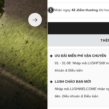
Nhận ngay
42
điểm thưởng
khi ho
THÊ
ƯU ĐÃI MIỄN PHÍ VẬN CHUYỂN
01 - 31.08: Nhập mã
LUSHFS08
mi
khoản & Điều kiện
LUSH CHÀO BẠN MỚI
Nhập mã
LUSHWELCOME
nhận ng
tiên.
Điều khoản & Điều kiện