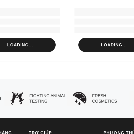
LOADING...
LOADING...
Loading...
Loading...
Loading...
Loading...
LOADING...
LOADING...
FIGHTING ANIMAL
FRESH
G
TESTING
COSMETICS
HÀNG
TRỢ GIÚP
PHƯƠNG TH