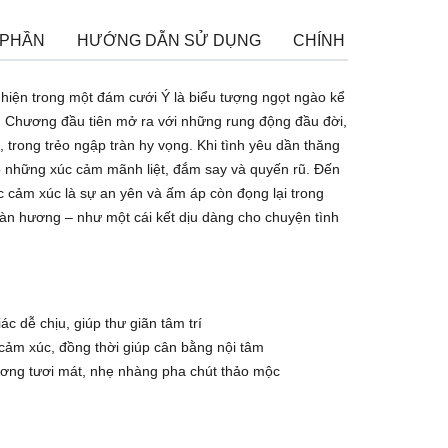
 PHẦN
HƯỚNG DẪN SỬ DỤNG
CHÍNH SÁCH ĐỔI T
iện trong một đám cưới Ý là biểu tượng ngọt ngào kể
. Chương đầu tiên mở ra với những rung động đầu đời,
, trong trẻo ngập tràn hy vọng. Khi tình yêu dần thăng
 những xúc cảm mãnh liệt, đắm say và quyến rũ. Đến
 cảm xúc là sự an yên và ấm áp còn đọng lại trong
àn hương – như một cái kết dịu dàng cho chuyện tình
c dễ chịu, giúp thư giãn tâm trí
ảm xúc, đồng thời giúp cân bằng nội tâm
hương tươi mát, nhẹ nhàng pha chút thảo mộc