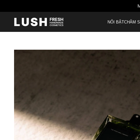
M
NỔI BẬT
CHĂM S