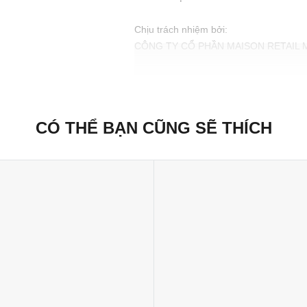
Chịu trách nhiệm bởi:
CÔNG TY CỔ PHẦN MAISON RETAIL
189-197 Dương Bá Trạc, Phường Chánh
CÓ THỂ BẠN CŨNG SẼ THÍCH