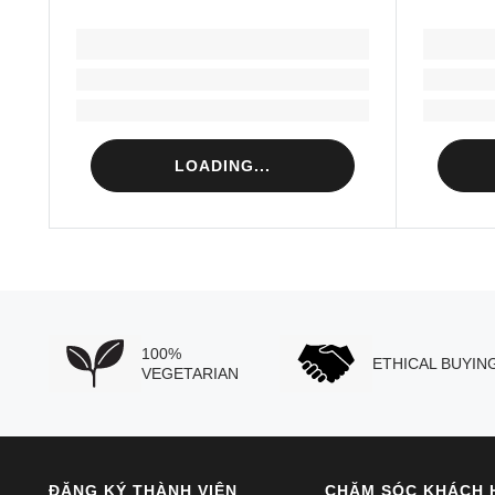
LOADING...
Loading...
Loading...
LOADING...
100%
ETHICAL BUYIN
VEGETARIAN
ĐĂNG KÝ THÀNH VIÊN
CHĂM SÓC KHÁCH 