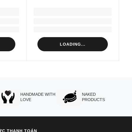
LOADING...
Loading...
Loading...
LOADING...
HANDMADE WITH
NAKED
LOVE
PRODUCTS
ỨC THANH TOÁN