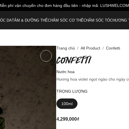
iễn phí vận chuyển cho đơn hàng đầu tiên - nhập mã: LUSHWELCO
ÓC DA
TẮM & DƯỠNG THỂ
CHĂM SÓC CƠ THỂ
CHĂM SÓC TÓC
HƯƠNG 
Trang chủ
All Product
Confetti
CONFETTI
Nước hoa
Hương hoa violet ngọt ngào cho ngày c
TRỌNG LƯỢNG
100ml
4,299,000₫