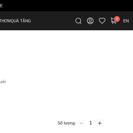
ME
0
EN
THƠM
QUÀ TẶNG
ưới
Số lượng: