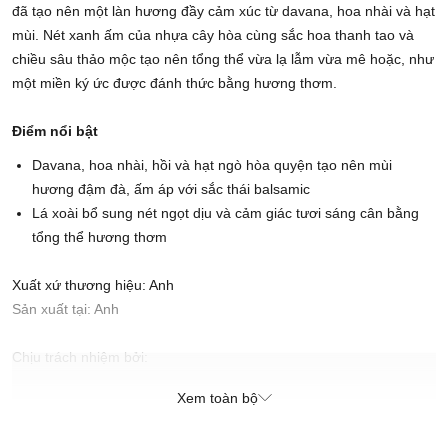
đã tạo nên một làn hương đầy cảm xúc từ davana, hoa nhài và hạt
mùi. Nét xanh ấm của nhựa cây hòa cùng sắc hoa thanh tao và
chiều sâu thảo mộc tạo nên tổng thể vừa lạ lẫm vừa mê hoặc, như
một miền ký ức được đánh thức bằng hương thơm.
Điểm nổi bật
Davana, hoa nhài, hồi và hạt ngò hòa quyện tạo nên mùi
hương đậm đà, ấm áp với sắc thái balsamic
Lá xoài bổ sung nét ngọt dịu và cảm giác tươi sáng cân bằng
tổng thể hương thơm
Xuất xứ thương hiệu: Anh
Sản xuất tại: Anh
Chịu trách nhiệm bởi:
CÔNG TY CỔ PHẦN MAISON RETAIL MANAGEMENT
Xem toàn bộ
INTERNATIONAL
189-197 Dương Bá Trạc, Phường Chánh Hưng, Thành phố Hồ Chí