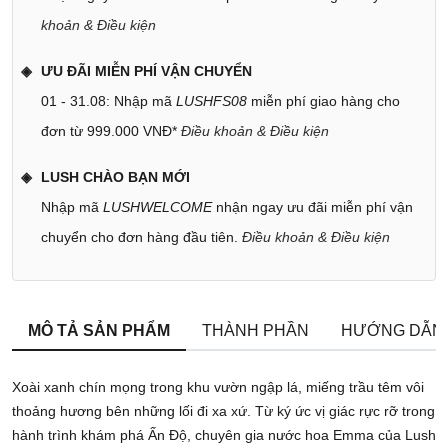
khoản & Điều kiện
ƯU ĐÃI MIỄN PHÍ VẬN CHUYỂN
01 - 31.08: Nhập mã
LUSHFS08
miễn phí giao hàng cho
đơn từ 999.000 VNĐ*
Điều khoản & Điều kiện
LUSH CHÀO BẠN MỚI
Nhập mã
LUSHWELCOME
nhận ngay ưu đãi miễn phí vận
chuyển cho đơn hàng đầu tiên.
Điều khoản & Điều kiện
MÔ TẢ SẢN PHẨM
THÀNH PHẦN
HƯỚNG DẪN
Xoài xanh chín mọng trong khu vườn ngập lá, miếng trầu têm vôi
thoảng hương bên những lối đi xa xứ. Từ ký ức vị giác rực rỡ trong
hành trình khám phá Ấn Độ, chuyên gia nước hoa Emma của Lush