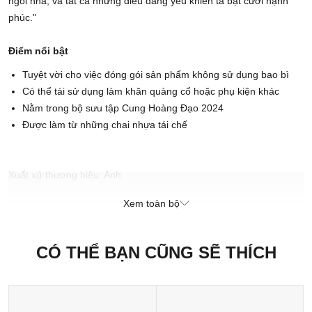
ngôi nhà, và tất cả những điều đáng yêu khiến ta bật cười hạnh
phúc."
Điểm nổi bật
Tuyệt vời cho việc đóng gói sản phẩm không sử dụng bao bì
Có thể tái sử dụng làm khăn quàng cổ hoặc phụ kiện khác
Nằm trong bộ sưu tập Cung Hoàng Đạo 2024
Được làm từ những chai nhựa tái chế
Xuất xứ thương hiệu: Anh
Sản xuất tại: Nhật Bản
Xem toàn bộ
CÓ THỂ BẠN CŨNG SẼ THÍCH