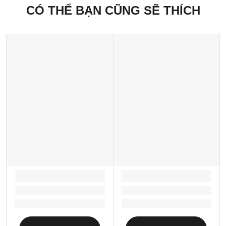
CÓ THỂ BẠN CŨNG SẼ THÍCH
Xuất xứ thương hiệu: Anh
Sản xuất tại: Nhật Bản
LOADING...
LOADING...
Loading...
Loading...
Loading...
Loading...