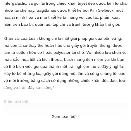
Intergalactic, và gói lại trong chiếc khăn tuyệt đẹp được làm từ chai
nhựa tái chế này. Sagittarius được thiết kế bởi Kim Sielbeck, một
họa sĩ minh họa và nhà thiết kế tài năng với các tác phẩm xuất
hiện trên bao bì, quần áo, tạp chí và tranh tường khắp thế giới.
Khăn vải của Lush không chỉ là một giải pháp gói quà bền vững,
mà còn là sự thay thế hoàn hảo cho giấy gói truyền thống, được
làm từ cotton hữu cơ hoặc polyester tái chế. Với nhiều lựa chọn về
màu sắc, họa tiết và kích thước, Lush mang đến niềm vui khi bạn
có thể biến việc gói quà thành một trải nghiệm thú vị đầy ý nghĩa.
Hãy từ bỏ những loại giấy gói dùng một lần và cùng chúng tôi bảo
vệ môi trường bằng cách sử dụng những chiếc khăn độc đáo, tươi
sáng và tràn đầy sức sống!
Điểm nổi bật
Giải pháp hoàn hảo để gói quà mà không cần bao bì nhựa
Xem toàn bộ
Tái sử dụng như khăn quàng hay phụ kiện phong cách
Thuộc bộ sưu tập cung hoàng đạo 2024 đặc biệt