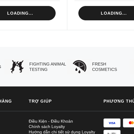
LOADING...
LOADING...
FIGHTING ANIMAL
FRESH
G
TESTING
COSMETICS
HÀNG
TRỢ GIÚP
PHƯƠNG TH
Điều Kiện - Điều Khoản
Chính sách Loyalty
Hướng dẫn chi tiết sử dụng Loyalty