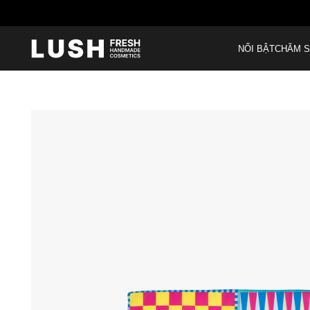
NỔI BẬT
CHĂM S