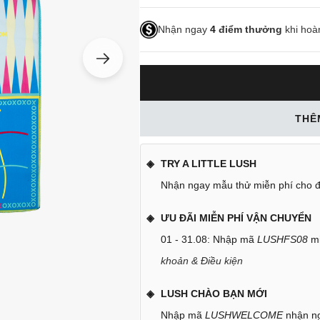
Nhận ngay
4
điểm thưởng
khi hoà
THÊ
TRY A LITTLE LUSH
Nhận ngay mẫu thử miễn phí cho đ
ƯU ĐÃI MIỄN PHÍ VẬN CHUYỂN
01 - 31.08: Nhập mã
LUSHFS08
mi
khoản & Điều kiện
LUSH CHÀO BẠN MỚI
Nhập mã
LUSHWELCOME
nhận ng