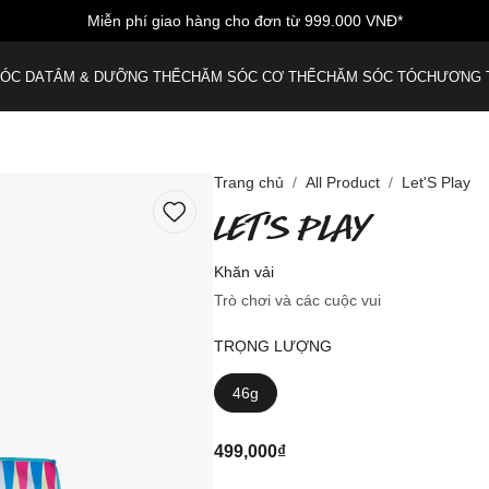
Miễn phí giao hàng cho đơn từ 999.000 VNĐ*
ÓC DA
TẮM & DƯỠNG THỂ
CHĂM SÓC CƠ THỂ
CHĂM SÓC TÓC
HƯƠNG 
Trang chủ
All Product
Let'S Play
LET'S PLAY
Khăn vải
Trò chơi và các cuộc vui
TRỌNG LƯỢNG
46g
499,000₫