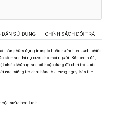
 DẪN SỬ DỤNG
CHÍNH SÁCH ĐỔI TRẢ
TÌM CỬA H
nhỏ, sản phẩm đựng trong lọ hoặc nước hoa Lush, chiếc
ắc sẽ mang lại nụ cười cho mọi người. Bên cạnh đó,
một chiếc khăn quàng cổ hoặc dùng để chơi trò Ludo,
 các miếng trò chơi bằng bìa cứng ngay trên thẻ.
 hoặc nước hoa Lush