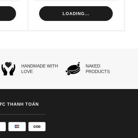
LOADING...
HANDMADE WITH
NAKED
LOVE
PRODUCTS
ỨC THANH TOÁN