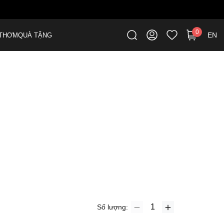
0
EN
THƠM
QUÀ TẶNG
Số lượng: