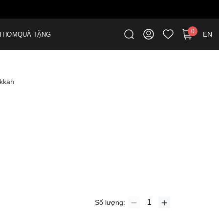
ME
0
EN
THƠM
QUÀ TẶNG
kkah
Số lượng: