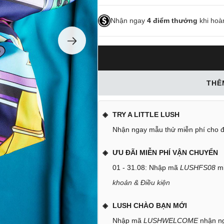
Nhận ngay
4
điểm thưởng
khi hoà
THÊ
TRY A LITTLE LUSH
Nhận ngay mẫu thử miễn phí cho đ
ƯU ĐÃI MIỄN PHÍ VẬN CHUYỂN
01 - 31.08: Nhập mã
LUSHFS08
mi
khoản & Điều kiện
LUSH CHÀO BẠN MỚI
Nhập mã
LUSHWELCOME
nhận ng