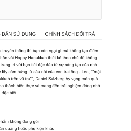
 DẪN SỬ DỤNG
CHÍNH SÁCH ĐỔI TRẢ
TÌM CỬA H
s truyền thống thì bạn còn ngại gì mà không tạo điểm
hăn vải Happy Hanukkah thiết kế theo chủ đề không
trang trí với họa tiết độc đáo từ sự sáng tạo của nhà
c lấy cảm hứng từ câu nói của con trai ông - Leo, ""một
ukkah trên vũ trụ"", Daniel Sulzberg hy vọng món quà
eo thành hiện thực và mang đến trải nghiệm đáng nhớ
 đặc biệt.
 phẩm không đóng gói
hăn quàng hoặc phụ kiện khác