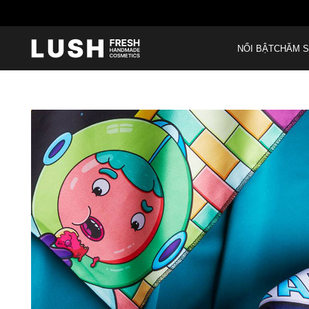
M
NỔI BẬT
CHĂM S