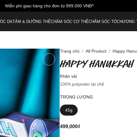
iễn phí vận chuyển cho đơn hàng đầu tiên - nhập mã: LUSHWELCO
ÓC DA
TẮM & DƯỠNG THỂ
CHĂM SÓC CƠ THỂ
CHĂM SÓC TÓC
HƯƠNG 
Trang chủ
All Product
Happy Hanu
HAPPY HANUKKAH
Khăn vải
100% polyester tái chế
TRỌNG LƯỢNG
45g
499,000₫