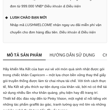
đơn từ 999.000 VNĐ*
Điều khoản & Điều kiện
LUSH CHÀO BẠN MỚI
Nhập mã
LUSHWELCOME
nhận ngay ưu đãi miễn phí vận
chuyển cho đơn hàng đầu tiên.
Điều khoản & Điều kiện
MÔ TẢ SẢN PHẨM
HƯỚNG DẪN SỬ DỤNG
CHÍ
Hãy khiến Ma Kết của bạn vui vẻ với món quà sinh nhật được gói
trong chiếc khăn Capricorn – một lựa chọn bền vững thay thế giấy
gói truyền thống được làm từ chai nhựa tái chế. Với tính cách thực
tế, Ma Kết sẽ yêu thích sự tiện dụng của khăn vải, bởi nó có thể tái
sử dụng nhiều lần như khăn quàng, phụ kiện hay đồ trang trí.
Thiết kế độc đáo này đến từ Pinky Vision, một nghệ sĩ nổi tiếng với
những tác phẩm graffiti ảo giác, tranh tường quy mô lớn và những