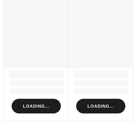
Sản xuất tại: Nhật Bản
LOADING...
LOADING...
Loading...
Loading...
Loading...
Loading...
LOADING...
LOADING...