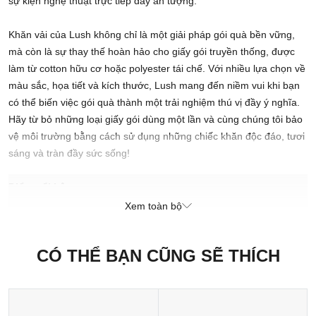
sự kiện nghệ thuật trực tiếp đầy ấn tượng.
Khăn vải của Lush không chỉ là một giải pháp gói quà bền vững,
mà còn là sự thay thế hoàn hảo cho giấy gói truyền thống, được
làm từ cotton hữu cơ hoặc polyester tái chế. Với nhiều lựa chọn về
màu sắc, họa tiết và kích thước, Lush mang đến niềm vui khi bạn
có thể biến việc gói quà thành một trải nghiệm thú vị đầy ý nghĩa.
Hãy từ bỏ những loại giấy gói dùng một lần và cùng chúng tôi bảo
vệ môi trường bằng cách sử dụng những chiếc khăn độc đáo, tươi
sáng và tràn đầy sức sống!
Điểm nổi bật
Xem toàn bộ
Lựa chọn hoàn hảo để gói quà mà không cần bao bì nhựa
Có thể tái sử dụng như khăn quàng hay phụ kiện cá tính
Mang đậm dấu ấn nghệ thuật với thiết kế độc đáo từ Pinky
CÓ THỂ BẠN CŨNG SẼ THÍCH
Vision
Xuất xứ thương hiệu: Anh