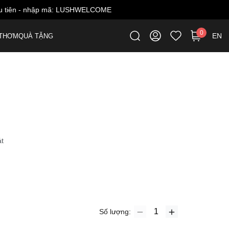
ME
0
EN
THƠM
QUÀ TẶNG
t
Số lượng: