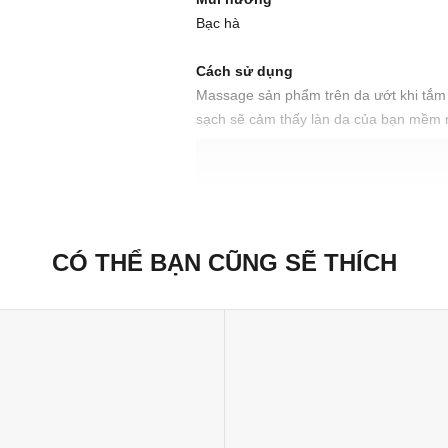
Bạc hà
Cách sử dụng
Massage sản phẩm trên da ướt khi tắm
sạch sẽ cảm thấy làn da của bạn mềm 
Cách bảo quản
Giữ ở nơi mát mẻ, khô ráo trước khi s
phần dễ tan chảy ở nhiệt độ cơ thể, s
có khí hậu nóng.
CÓ THỂ BẠN CŨNG SẼ THÍCH
Xuất xứ thương hiệu: Anh
Sản xuất tại: Nhật Bản