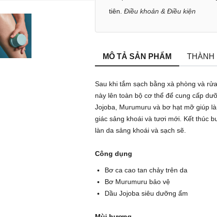
tiên.
Điều khoản & Điều kiện
MÔ TẢ SẢN PHẨM
THÀNH
Sau khi tắm sạch bằng xà phòng và rử
này lên toàn bộ cơ thể để cung cấp dư
Jojoba, Murumuru và bơ hạt mỡ giúp là
giác sảng khoái và tươi mới. Kết thúc b
làn da sảng khoái và sạch sẽ.
Công dụng
Bơ ca cao tan chảy trên da
Bơ Murumuru bảo vệ
Dầu Jojoba siêu dưỡng ẩm
Mùi hương