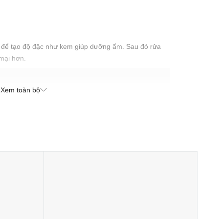
 để tạo độ đặc như kem giúp dưỡng ẩm. Sau đó rửa
mại hơn.
Xem toàn bộ
ử dụng và giữa các lần sử dụng. Do bao gồm các thành
ản phẩm có thể chảy nếu vận chuyển đến những vùng