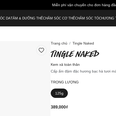
iễn phí vận chuyển cho đơn hàng đầu tiên - nhập mã: LUSHWELCO
ÓC DA
TẮM & DƯỠNG THỂ
CHĂM SÓC CƠ THỂ
CHĂM SÓC TÓC
HƯƠNG 
Trang chủ
Tingle Naked
TINGLE NAKED
Kem xả toàn thân
Cấp ẩm đậm đặc hương bạc hà tươi má
TRỌNG LƯỢNG
125g
389,000₫