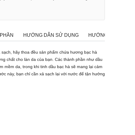
 PHẦN
HƯỚNG DẪN SỬ DỤNG
HƯỚNG DẪN BẢO 
a sạch, hãy thoa đều sản phẩm chứa hương bạc hà
ỡng chất cho làn da của bạn. Các thành phần như dầu
m mềm da, trong khi tinh dầu bạc hà sẽ mang lại cảm
ước này, bạn chỉ cần xả sạch lại với nước để tận hưởng