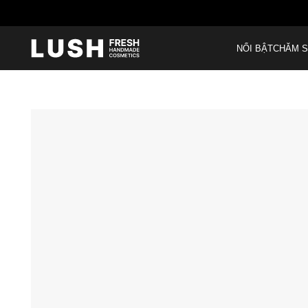
M
NỔI BẬT
CHĂM S