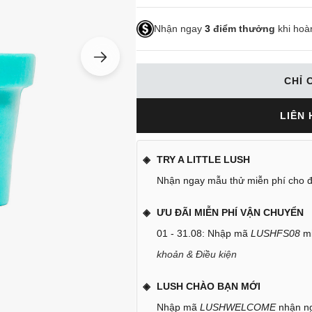
Nhận ngay
3
điểm thưởng
khi hoà
CHỈ 
LIÊN 
TRY A LITTLE LUSH
Nhận ngay mẫu thử miễn phí cho đ
ƯU ĐÃI MIỄN PHÍ VẬN CHUYỂN
01 - 31.08: Nhập mã
LUSHFS08
mi
khoản & Điều kiện
LUSH CHÀO BẠN MỚI
Nhập mã
LUSHWELCOME
nhận ng