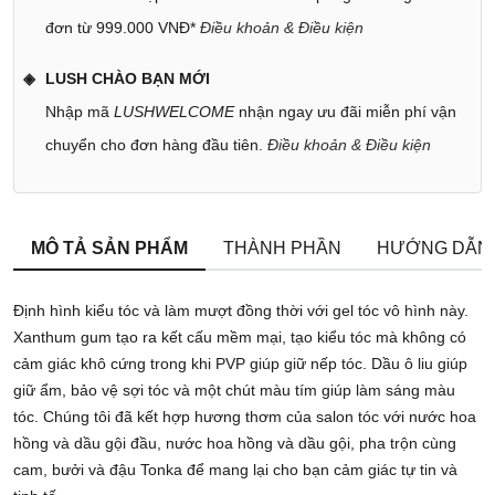
đơn từ 999.000 VNĐ*
Điều khoản & Điều kiện
LUSH CHÀO BẠN MỚI
Nhập mã
LUSHWELCOME
nhận ngay ưu đãi miễn phí vận
chuyển cho đơn hàng đầu tiên.
Điều khoản & Điều kiện
MÔ TẢ SẢN PHẨM
THÀNH PHẦN
HƯỚNG DẪN
Định hình kiểu tóc và làm mượt đồng thời với gel tóc vô hình này.
Xanthum gum tạo ra kết cấu mềm mại, tạo kiểu tóc mà không có
cảm giác khô cứng trong khi PVP giúp giữ nếp tóc. Dầu ô liu giúp
giữ ẩm, bảo vệ sợi tóc và một chút màu tím giúp làm sáng màu
tóc. Chúng tôi đã kết hợp hương thơm của salon tóc với nước hoa
hồng và dầu gội đầu, nước hoa hồng và dầu gội, pha trộn cùng
cam, bưởi và đậu Tonka để mang lại cho bạn cảm giác tự tin và