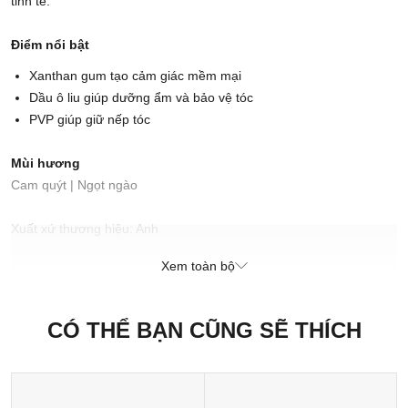
tinh tế.
Điểm nổi bật
Xanthan gum tạo cảm giác mềm mại
Dầu ô liu giúp dưỡng ẩm và bảo vệ tóc
PVP giúp giữ nếp tóc
Mùi hương
Cam quýt | Ngọt ngào
Xuất xứ thương hiệu: Anh
Sản xuất tại: Nhật Bản
Xem toàn bộ
CÓ THỂ BẠN CŨNG SẼ THÍCH