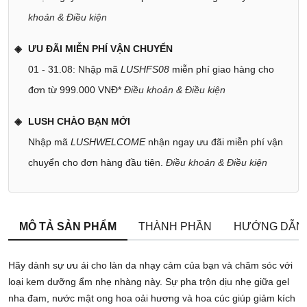
khoản & Điều kiện
ƯU ĐÃI MIỄN PHÍ VẬN CHUYỂN
01 - 31.08: Nhập mã
LUSHFS08
miễn phí giao hàng cho
đơn từ 999.000 VNĐ*
Điều khoản & Điều kiện
LUSH CHÀO BẠN MỚI
Nhập mã
LUSHWELCOME
nhận ngay ưu đãi miễn phí vận
chuyển cho đơn hàng đầu tiên.
Điều khoản & Điều kiện
MÔ TẢ SẢN PHẨM
THÀNH PHẦN
HƯỚNG DẪN
Hãy dành sự ưu ái cho làn da nhạy cảm của bạn và chăm sóc với
loại kem dưỡng ẩm nhẹ nhàng này. Sự pha trộn dịu nhẹ giữa gel
nha đam, nước mật ong hoa oải hương và hoa cúc giúp giảm kích