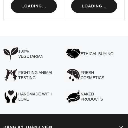
LOADING...
LOADING...
100%
ETHICAL BUYING
VEGETARIAN
FIGHTING ANIMAL
FRESH
TESTING
COSMETICS
HANDMADE WITH
NAKED
LOVE
PRODUCTS
ĐĂNG KÝ THÀNH VIÊN