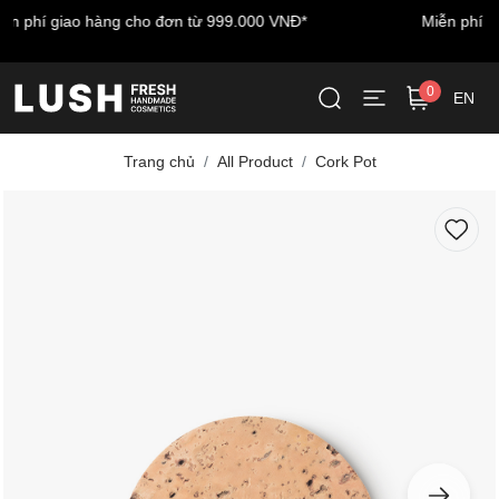
Miễn phí vận chuyển cho đơn hàng đầu tiên - nhập mã:
LUSHWELCOME
0
EN
Trang chủ
All Product
Cork Pot