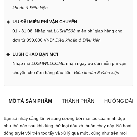
khoản & Điều kiện
ƯU ĐÃI MIỄN PHÍ VẬN CHUYỂN
01 - 31.08: Nhập mã
LUSHFS08
miễn phí giao hàng cho
đơn từ 999.000 VNĐ*
Điều khoản & Điều kiện
LUSH CHÀO BẠN MỚI
Nhập mã
LUSHWELCOME
nhận ngay ưu đãi miễn phí vận
chuyển cho đơn hàng đầu tiên.
Điều khoản & Điều kiện
MÔ TẢ SẢN PHẨM
THÀNH PHẦN
HƯỚNG DẪN
Bạn sẽ nhảy cẫng lên vì sung sướng bởi mái tóc của mình đẹp
như thế nào sau khi dùng thử loại dầu xả thuần chay này. Nó hoạt
động tuyệt vời trên tóc tẩy và xử lý quá mức, cũng như trên mọi