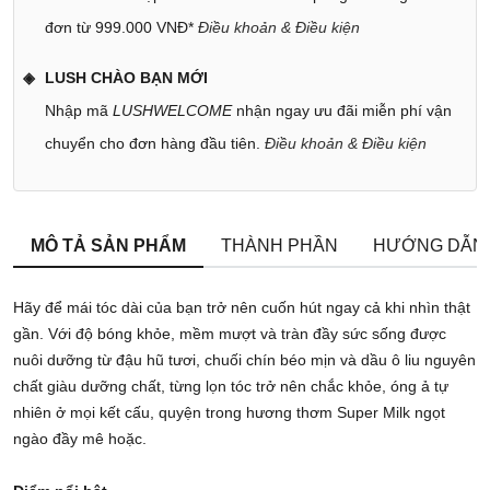
đơn từ 999.000 VNĐ*
Điều khoản & Điều kiện
LUSH CHÀO BẠN MỚI
Nhập mã
LUSHWELCOME
nhận ngay ưu đãi miễn phí vận
chuyển cho đơn hàng đầu tiên.
Điều khoản & Điều kiện
MÔ TẢ SẢN PHẨM
THÀNH PHẦN
HƯỚNG DẪN
Hãy để mái tóc dài của bạn trở nên cuốn hút ngay cả khi nhìn thật
gần. Với độ bóng khỏe, mềm mượt và tràn đầy sức sống được
nuôi dưỡng từ đậu hũ tươi, chuối chín béo mịn và dầu ô liu nguyên
chất giàu dưỡng chất, từng lọn tóc trở nên chắc khỏe, óng ả tự
nhiên ở mọi kết cấu, quyện trong hương thơm Super Milk ngọt
ngào đầy mê hoặc.