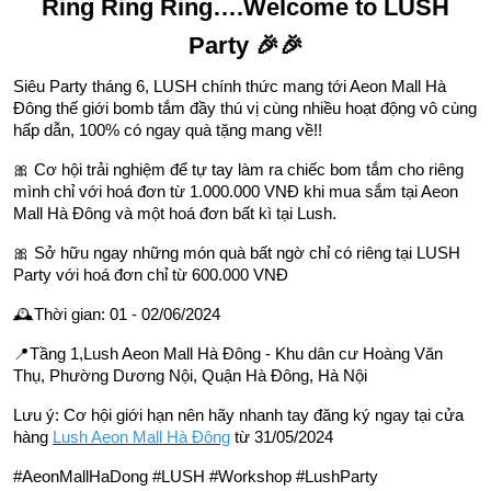
Ring Ring Ring….Welcome to LUSH
Party
🎉🎉
Siêu Party tháng 6, LUSH chính thức mang tới Aeon Mall Hà
Đông thế giới bomb tắm đầy thú vị cùng nhiều hoạt động vô cùng
hấp dẫn, 100% có ngay quà tặng mang về!!
🎀
Cơ hội trải nghiệm để tự tay làm ra chiếc bom tắm cho riêng
mình chỉ với hoá đơn từ 1.000.000 VNĐ khi mua sắm tại Aeon
Mall Hà Đông và một hoá đơn bất kì tại Lush.
🎀
Sở hữu ngay những món quà bất ngờ chỉ có riêng tại LUSH
Party với hoá đơn chỉ từ 600.000 VNĐ
🕰
Thời gian: 01 - 02/06/2024
📍
Tầng 1,Lush Aeon Mall Hà Đông - Khu dân cư Hoàng Văn
Thụ, Phường Dương Nội,
Quận Hà Đông, Hà Nội
Lưu ý: Cơ hội giới hạn nên hãy nhanh tay đăng ký ngay tại cửa
hàng
Lush Aeon Mall Hà Đông
từ 31/05/2024
#AeonMallHaDong #LUSH #Workshop #LushParty