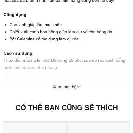
mặt của bạn. Bình tĩnh, làn da mịn màng đang đến rồi đây!
Công dụng
Cao lanh giúp làm sạch sâu
Chiết xuất cánh hoa hồng giúp làm dịu và cân bằng da
Bột Calamine có tác dụng làm dịu da
Cách sử dụng
Thoa đều mặt nạ lên da. Để trong 15 phút sau đó rửa sạch bằng
nước ấm, mát xa nhẹ nhàng.
Cách bảo quản
Bảo quản trong tủ lạnh để đảm bảo độ tươi và tăng thêm cảm giác
Xem toàn bộ
mát lạnh nhẹ nhàng.
Xuất xứ thương hiệu: Anh
CÓ THỂ BẠN CŨNG SẼ THÍCH
Sản xuất tại: Nhật Bản