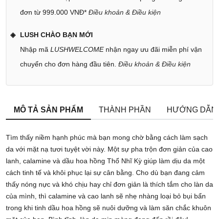
đơn từ 999.000 VNĐ*
Điều khoản & Điều kiện
LUSH CHÀO BẠN MỚI
Nhập mã
LUSHWELCOME
nhận ngay ưu đãi miễn phí vận
chuyển cho đơn hàng đầu tiên.
Điều khoản & Điều kiện
MÔ TẢ SẢN PHẨM
THÀNH PHẦN
HƯỚNG DẪN
Tìm thấy niềm hạnh phúc mà bạn mong chờ bằng cách làm sạch
da với mặt nạ tươi tuyệt vời này. Một sự pha trộn đơn giản của cao
lanh, calamine và dầu hoa hồng Thổ Nhĩ Kỳ giúp làm dịu da một
cách tinh tế và khôi phục lại sự cân bằng. Cho dù bạn đang cảm
thấy nóng nực và khó chịu hay chỉ đơn giản là thích tắm cho làn da
của mình, thì calamine và cao lanh sẽ nhẹ nhàng loại bỏ bụi bẩn
trong khi tinh dầu hoa hồng sẽ nuôi dưỡng và làm săn chắc khuôn