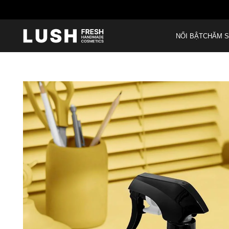
NỔI BẬT
CHĂM S