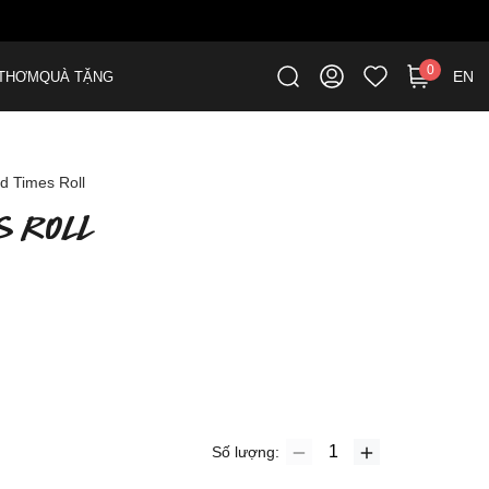
0
EN
THƠM
QUÀ TẶNG
d Times Roll
S ROLL
Số lượng: