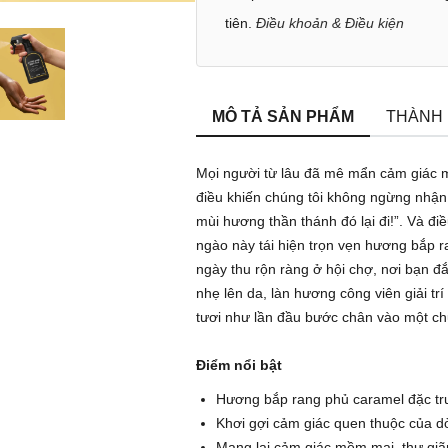
tiên.
Điều khoản & Điều kiện
MÔ TẢ SẢN PHẨM
THÀNH
Mọi người từ lâu đã mê mẩn cảm giác
điều khiến chúng tôi không ngừng nhận
mùi hương thần thánh đó lại đi!”. Và đi
ngào này tái hiện trọn vẹn hương bắp 
ngày thu rộn ràng ở hội chợ, nơi bạn đắ
nhẹ lên da, làn hương công viên giải tr
tươi như lần đầu bước chân vào một ch
Điểm nổi bật
Hương bắp rang phủ caramel đặc tr
Khơi gợi cảm giác quen thuộc của d
Mang lại cảm giác mềm mại, thư giãn