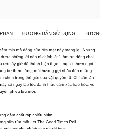
 PHẦN
HƯỚNG DẪN SỬ DỤNG
HƯỚNG DẪN BẢO 
 mềm mịn mà dòng sữa rửa mặt này mang lại. Nhưng
 được những lời năn nỉ chính là: “Làm ơn đóng chai
ều ước ấy giờ đã thành hiện thực. Loại xịt thơm ngọt
rang bơ thơm lừng, mùi hương gợi nhắc đến những
m chìm trong thế giới quà vặt quyến rũ. Chỉ cần lăn
í này sẽ ngay lập tức đánh thức cảm xúc háo hức, vui
uyến phiêu lưu mới.
ưng đậm chất rạp chiếu phim
òng sữa rửa mặt Let The Good Times Roll
, vui tươi như chính con người bạn