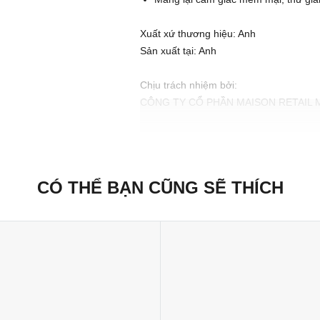
Xuất xứ thương hiệu: Anh
Sản xuất tại: Anh
Chịu trách nhiệm bởi:
CÔNG TY CỔ PHẦN MAISON RETAIL
189-197 Dương Bá Trạc, Phường Chánh
CÓ THỂ BẠN CŨNG SẼ THÍCH