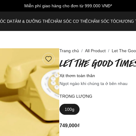
Miễn phí giao hàng cho đơn từ 999.000 VNĐ*
ÓC DA
TẮM & DƯỠNG THỂ
CHĂM SÓC CƠ THỂ
CHĂM SÓC TÓC
HƯƠNG 
Trang chủ
All Product
Let The Goo
LET THE GOOD TIME
Xịt thơm toàn thân
Ngọt ngào khi chúng ta ở bên nhau
TRỌNG LƯỢNG
100g
749,000₫