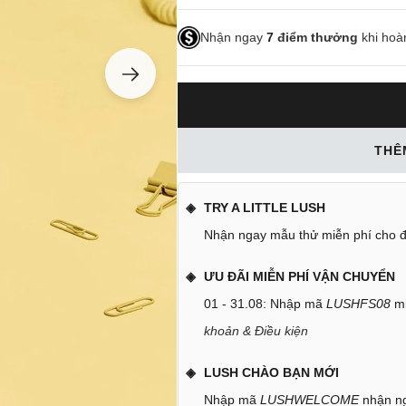
Nhận ngay
7
điểm thưởng
khi hoà
THÊ
TRY A LITTLE LUSH
Nhận ngay mẫu thử miễn phí cho đ
ƯU ĐÃI MIỄN PHÍ VẬN CHUYỂN
01 - 31.08: Nhập mã
LUSHFS08
mi
khoản & Điều kiện
LUSH CHÀO BẠN MỚI
Nhập mã
LUSHWELCOME
nhận ng