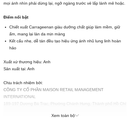
mọi ánh nhìn phải dừng lại, ngỡ ngàng trước vẻ lấp lánh mê hoặc.
Điểm nổi bật
Chiết xuất Carrageenan giàu dưỡng chất giúp làm mềm, giữ
ẩm, mang lại làn da mịn màng
Kết cấu nhẹ, dễ tán đều tạo hiệu ứng ánh nhũ lung linh hoàn
hảo
Xuất xứ thương hiệu: Anh
Sản xuất tại: Anh
Chịu trách nhiệm bởi:
CÔNG TY CỔ PHẦN MAISON RETAIL MANAGEMENT
INTERNATIONAL
189-197 Dương Bá Trạc, Phường Chánh Hưng, Thành phố Hồ Chí
Minh, Việt Nam
Xem toàn bộ