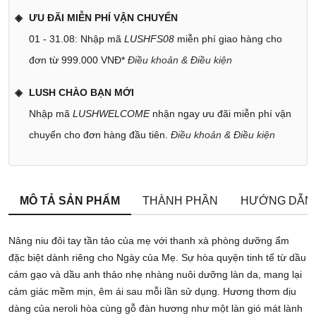
ƯU ĐÃI MIỄN PHÍ VẬN CHUYỂN
01 - 31.08: Nhập mã
LUSHFS08
miễn phí giao hàng cho
đơn từ 999.000 VNĐ*
Điều khoản & Điều kiện
LUSH CHÀO BẠN MỚI
Nhập mã
LUSHWELCOME
nhận ngay ưu đãi miễn phí vận
chuyển cho đơn hàng đầu tiên.
Điều khoản & Điều kiện
MÔ TẢ SẢN PHẨM
THÀNH PHẦN
HƯỚNG DẪN
Nâng niu đôi tay tần tảo của mẹ với thanh xà phòng dưỡng ẩm
đặc biệt dành riêng cho Ngày của Mẹ. Sự hòa quyện tinh tế từ dầu
cám gạo và dầu anh thảo nhẹ nhàng nuôi dưỡng làn da, mang lại
cảm giác mềm mịn, êm ái sau mỗi lần sử dụng. Hương thơm dịu
dàng của neroli hòa cùng gỗ đàn hương như một làn gió mát lành