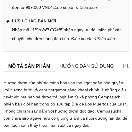
đơn từ 999.000 VNĐ*
Điều khoản & Điều kiện
LUSH CHÀO BẠN MỚI
Nhập mã
LUSHWELCOME
nhận ngay ưu đãi miễn phí vận
chuyển cho đơn hàng đầu tiên.
Điều khoản & Điều kiện
MÔ TẢ SẢN PHẨM
HƯỚNG DẪN SỬ DỤNG
HƯ
Hương thơm của những cánh hoa vạn thọ ngọt ngào hòa quyện
với hương bưởi và cam bergamot sảng khoái chính là những điều
tuyệt vời mà bạn sẽ được trải nghiệm từ xà phòng Cempasúchil
phiên bản giới hạn trong bộ sưu tập Día de Los Muertos của Lush.
Không chỉ làm say đắm với hương thơm độc đáo, Cempasúchil
còn chứa siro agave hữu cơ giúp giữ ẩm và nuôi dưỡng làn da, để
bạn luôn cảm thấy thoải mái suốt cả ngày dài.