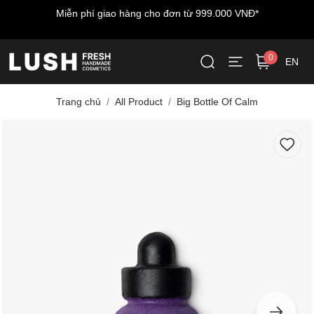
 VNĐ*
Miễn phí vận chuyển cho đơn hàng đầu tiên - nh
LUSHWELCOME
0
EN
Trang chủ
All Product
Big Bottle Of Calm