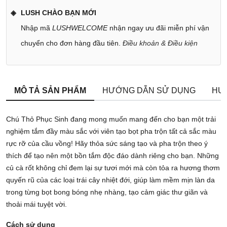
LUSH CHÀO BẠN MỚI
Nhập mã
LUSHWELCOME
nhận ngay ưu đãi miễn phí vận
chuyển cho đơn hàng đầu tiên.
Điều khoản & Điều kiện
MÔ TẢ SẢN PHẨM
HƯỚNG DẪN SỬ DỤNG
HƯ
Chú Thỏ Phục Sinh đang mong muốn mang đến cho bạn một trải
nghiệm tắm đầy màu sắc với viên tạo bọt pha trộn tất cả sắc màu
rực rỡ của cầu vồng! Hãy thỏa sức sáng tạo và pha trộn theo ý
thích để tạo nên một bồn tắm độc đáo dành riêng cho bạn. Những
củ cà rốt không chỉ đem lại sự tươi mới mà còn tỏa ra hương thơm
quyến rũ của các loại trái cây nhiệt đới, giúp làm mềm mịn làn da
trong từng bọt bong bóng nhẹ nhàng, tạo cảm giác thư giãn và
thoải mái tuyệt vời.
Cách sử dụng