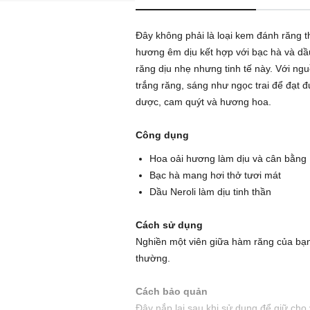
Đây không phải là loại kem đánh răng t
hương êm dịu kết hợp với bạc hà và d
răng dịu nhẹ nhưng tinh tế này. Với ngu
trắng răng, sáng như ngọc trai để đạt
dược, cam quýt và hương hoa.
Công dụng
Hoa oải hương làm dịu và cân bằng
Bạc hà mang hơi thở tươi mát
Dầu Neroli làm dịu tinh thần
Cách sử dụng
Nghiền một viên giữa hàm răng của bạn
thường.
Cách bảo quản
Đậy nắp lại sau khi sử dụng để giữ ch