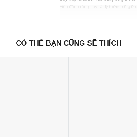
viên đánh răng này rất lý tưởng sẽ giữ 
Xuất xứ thương hiệu: Anh
Sản xuất tại: Nhật Bản
CÓ THỂ BẠN CŨNG SẼ THÍCH