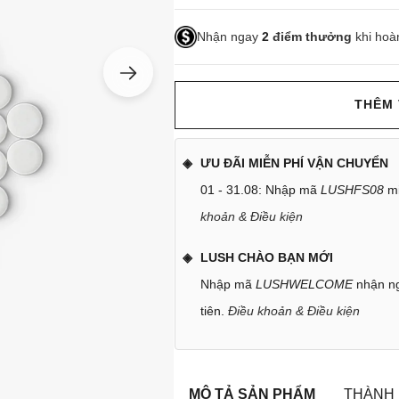
Nhận ngay
2
điểm thưởng
khi hoà
THÊM 
ƯU ĐÃI MIỄN PHÍ VẬN CHUYỂN
01 - 31.08: Nhập mã
LUSHFS08
mi
khoản & Điều kiện
LUSH CHÀO BẠN MỚI
Nhập mã
LUSHWELCOME
nhận ng
tiên.
Điều khoản & Điều kiện
MÔ TẢ SẢN PHẨM
THÀNH