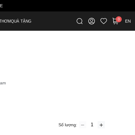
ME
0
EN
THƠM
QUÀ TẶNG
cam
Số lượng: