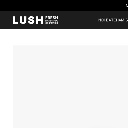
M
NỔI BẬT
CHĂM S