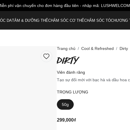
iễn phí vận chuyển cho đơn hàng đầu tiên - nhập mã: LUSHWELCO
ÓC DA
TẮM & DƯỠNG THỂ
CHĂM SÓC CƠ THỂ
CHĂM SÓC TÓC
HƯƠNG 
Trang chủ
Cool & Refreshed
Dirty
DIRTY
Viên đánh răng
Tạo sự đổi mới với bạc hà và dầu hoa 
TRỌNG LƯỢNG
50g
299,000₫