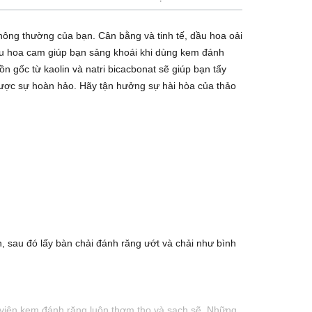
hông thường của bạn. Cân bằng và tinh tế, dầu hoa oải
ầu hoa cam giúp bạn sảng khoái khi dùng kem đánh
ồn gốc từ kaolin và natri bicacbonat sẽ giúp bạn tẩy
 được sự hoàn hảo. Hãy tận hưởng sự hài hòa của thảo
, sau đó lấy bàn chải đánh răng ướt và chải như bình
o viên kem đánh răng luôn thơm tho và sạch sẽ. Những