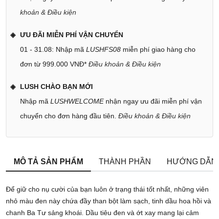
khoản & Điều kiện
ƯU ĐÃI MIỄN PHÍ VẬN CHUYỂN
01 - 31.08: Nhập mã
LUSHFS08
miễn phí giao hàng cho
đơn từ 999.000 VNĐ*
Điều khoản & Điều kiện
LUSH CHÀO BẠN MỚI
Nhập mã
LUSHWELCOME
nhận ngay ưu đãi miễn phí vận
chuyển cho đơn hàng đầu tiên.
Điều khoản & Điều kiện
MÔ TẢ SẢN PHẨM
THÀNH PHẦN
HƯỚNG DẪN
Để giữ cho nụ cười của bạn luôn ở trạng thái tốt nhất, những viên
nhỏ màu đen này chứa đầy than bột làm sạch, tinh dầu hoa hồi và
chanh Ba Tư sảng khoái. Dầu tiêu đen và ớt xay mang lại cảm