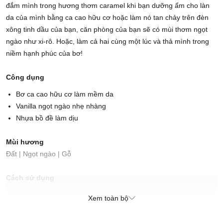
đắm mình trong hương thơm caramel khi bạn dưỡng ẩm cho làn
da của mình bằng ca cao hữu cơ hoặc làm nó tan chảy trên đèn
xông tinh dầu của bạn, căn phòng của bạn sẽ có mùi thơm ngọt
ngào như xi-rô. Hoặc, làm cả hai cùng một lúc và thả mình trong
niềm hạnh phúc của bơ!
Công dụng
Bơ ca cao hữu cơ làm mềm da
Vanilla ngọt ngào nhẹ nhàng
Nhựa bồ đề làm dịu
Mùi hương
Đất | Ngọt ngào | Gỗ
Cách sử dụng
Thanh tinh dầu Lush Melts có thể làm thơm nhà hoặc được sử
Xem toàn bộ
dụng làm tinh dầu tắm.Để lấp đầy thế giới của bạn bằng nước
hoa, hãy bẻ một hoặc hai ô vuông và bỏ vào đèn đốt tinh dầu của