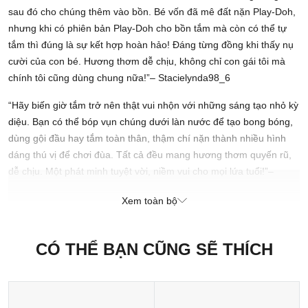
sau đó cho chúng thêm vào bồn. Bé vốn đã mê đất nặn Play-Doh,
nhưng khi có phiên bản Play-Doh cho bồn tắm mà còn có thể tự
tắm thì đúng là sự kết hợp hoàn hảo! Đáng từng đồng khi thấy nụ
cười của con bé. Hương thơm dễ chịu, không chỉ con gái tôi mà
chính tôi cũng dùng chung nữa!”– Stacielynda98_6
“Hãy biến giờ tắm trở nên thật vui nhộn với những sáng tạo nhỏ kỳ
diệu. Bạn có thể bóp vụn chúng dưới làn nước để tạo bong bóng,
dùng gội đầu hay tắm toàn thân, thậm chí nặn thành nhiều hình
dáng thú vị để chơi đùa. Tất cả đều mang hương thơm quyến rũ,
dễ chịu. Một phát minh tuyệt vời, niềm vui cho mọi lứa tuổi!”–
Karen Whittard
Xem toàn bộ
Điểm nổi bật
CÓ THỂ BẠN CŨNG SẼ THÍCH
Chanh tươi bừng tỉnh tinh thần, mang lại độ bóng rạng rỡ
Tảo biển làm dịu làn da, tăng độ mềm mại và sáng bóng tự
nhiên