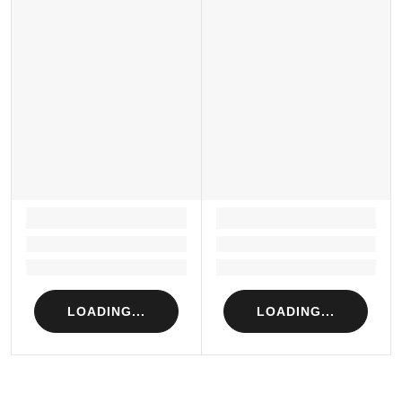
Xuất xứ thương hiệu: Anh
Sản xuất tại: Nhật Bản
LOADING...
LOADING...
Loading...
Loading...
Loading...
Loading...
LOADING...
LOADING...