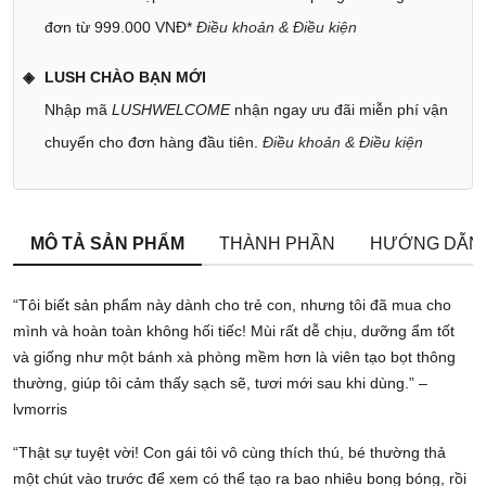
đơn từ 999.000 VNĐ*
Điều khoản & Điều kiện
LUSH CHÀO BẠN MỚI
Nhập mã
LUSHWELCOME
nhận ngay ưu đãi miễn phí vận
chuyển cho đơn hàng đầu tiên.
Điều khoản & Điều kiện
MÔ TẢ SẢN PHẨM
THÀNH PHẦN
HƯỚNG DẪN
“Tôi biết sản phẩm này dành cho trẻ con, nhưng tôi đã mua cho
mình và hoàn toàn không hối tiếc! Mùi rất dễ chịu, dưỡng ẩm tốt
và giống như một bánh xà phòng mềm hơn là viên tạo bọt thông
thường, giúp tôi cảm thấy sạch sẽ, tươi mới sau khi dùng.” –
lvmorris
“Thật sự tuyệt vời! Con gái tôi vô cùng thích thú, bé thường thả
một chút vào trước để xem có thể tạo ra bao nhiêu bong bóng, rồi