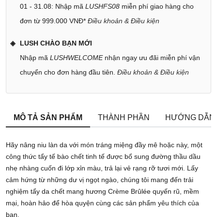
01 - 31.08: Nhập mã
LUSHFS08
miễn phí giao hàng cho
đơn từ 999.000 VNĐ*
Điều khoản & Điều kiện
LUSH CHÀO BẠN MỚI
Nhập mã
LUSHWELCOME
nhận ngay ưu đãi miễn phí vận
chuyển cho đơn hàng đầu tiên.
Điều khoản & Điều kiện
MÔ TẢ SẢN PHẨM
THÀNH PHẦN
HƯỚNG DẪN
Hãy nâng niu làn da với món tráng miệng đầy mê hoặc này, một
công thức tẩy tế bào chết tinh tế được bổ sung đường thầu dầu
nhẹ nhàng cuốn đi lớp xỉn màu, trả lại vẻ rạng rỡ tươi mới. Lấy
cảm hứng từ những dư vị ngọt ngào, chúng tôi mang đến trải
nghiệm tẩy da chết mang hương Crème Brûlée quyến rũ, mềm
mại, hoàn hảo để hòa quyện cùng các sản phẩm yêu thích của
bạn.