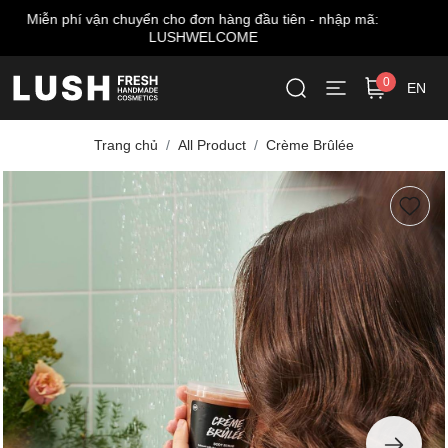
:
Miễn phí giao hàng cho đơn từ 999.000 VNĐ*
0
EN
Trang chủ
All Product
Crème Brûlée