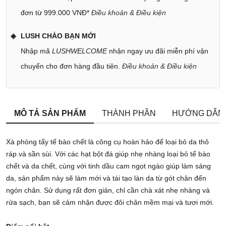
đơn từ 999.000 VNĐ*
Điều khoản & Điều kiện
LUSH CHÀO BẠN MỚI
Nhập mã
LUSHWELCOME
nhận ngay ưu đãi miễn phí vận
chuyển cho đơn hàng đầu tiên.
Điều khoản & Điều kiện
MÔ TẢ SẢN PHẨM
THÀNH PHẦN
HƯỚNG DẪN
Xà phòng tẩy tế bào chết là công cụ hoàn hảo để loại bỏ da thô
ráp và sần sùi. Với các hạt bột đá giúp nhẹ nhàng loại bỏ tế bào
chết và da chết, cùng với tinh dầu cam ngọt ngào giúp làm sáng
da, sản phẩm này sẽ làm mới và tái tạo làn da từ gót chân đến
ngón chân. Sử dụng rất đơn giản, chỉ cần chà xát nhẹ nhàng và
rửa sạch, bạn sẽ cảm nhận được đôi chân mềm mại và tươi mới.