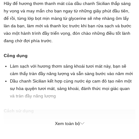
Hãy để hương thơm thanh mát của dầu chanh Sicilian thắp sáng
hy vọng và may mắn cho bạn ngay từ những giây phút đầu tiên,
để rồi, từng lớp bọt mịn màng từ glycerine sẽ nhẹ nhàng ôm lấy
làn da bạn, làm mới và thanh lọc trước khi bạn rửa sạch và bước
vào một hành trình đầy triển vọng, đón chào những điều tốt lành
đang chờ đợi phía trước.
Công dụng
Làm sạch với hương thơm sảng khoái tươi mát này, bạn sẽ
cảm thấy tràn đầy năng lượng và sẵn sàng bước vào năm mới
Dầu chanh Sicilian kết hợp cùng nước ép cam đỏ tạo nên một
sự hòa quyện tươi mát, sảng khoái, đánh thức mọi giác quan
và tràn đầy năng lượng
Cách sử dụng
Thoa đều và tạo bọt lên da, sau đó xả sạch để làn da của bạn mịn
Xem toàn bộ
màng và thơm mát.
Cách bảo quản