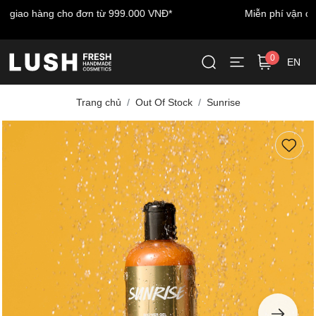
Miễn phí vận chuyển cho đơn hàng đầu tiên - nhập mã:
LUSHWELCOME
0
EN
Trang chủ
Out Of Stock
Sunrise