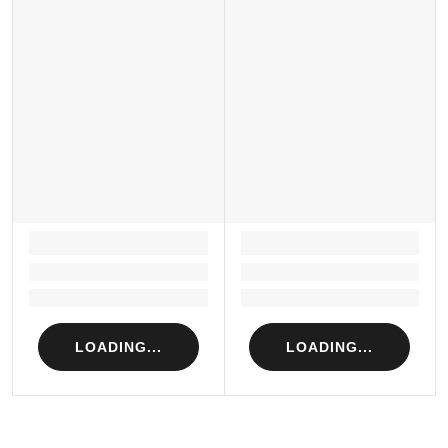
CÔNG TY CỔ PHẦN MAISON RETAIL MANAGEMENT
INTERNATIONAL
189-197 Dương Bá Trạc, Phường Chánh Hưng, Thành phố Hồ Chí
Minh, Việt Nam
LOADING...
LOADING...
Loading...
Loading...
Loading...
Loading...
LOADING...
LOADING...