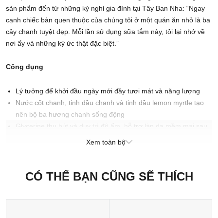
sản phẩm đến từ những kỳ nghỉ gia đình tại Tây Ban Nha: “Ngay
cạnh chiếc bàn quen thuộc của chúng tôi ở một quán ăn nhỏ là ba
cây chanh tuyệt đẹp. Mỗi lần sử dụng sữa tắm này, tôi lại nhớ về
nơi ấy và những ký ức thật đặc biệt.”
Công dụng
Lý tưởng để khởi đầu ngày mới đầy tươi mát và năng lượng
Nước cốt chanh, tinh dầu chanh và tinh dầu lemon myrtle tạo
nên bộ ba hương chanh sống động
Glycerine thu hút và duy trì độ ẩm, hỗ trợ làn da mềm mại sau
khi làm sạch
Xem toàn bộ
Muối biển mịn giúp làm sạch da, đồng thời bổ sung các khoáng
chất tự nhiên
CÓ THỂ BẠN CŨNG SẼ THÍCH
Xuất xứ thương hiệu: Anh
Sản xuất tại: Nhật Bản
Chịu trách nhiệm bởi: