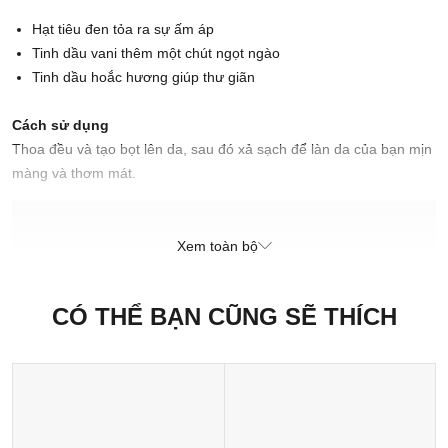
Hạt tiêu đen tỏa ra sự ấm áp
Tinh dầu vani thêm một chút ngọt ngào
Tinh dầu hoắc hương giúp thư giãn
Cách sử dụng
Thoa đều và tạo bọt lên da, sau đó xả sạch để làn da của bạn mịn
màng và thơm mát.
Cách bảo quản
Đậy nắp kín sau mỗi lần sử dụng.
Xem toàn bộ
Xuất xứ thương hiệu: Anh
CÓ THỂ BẠN CŨNG SẼ THÍCH
Sản xuất tại: Nhật Bản