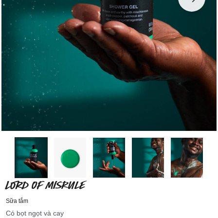
LORD OF MISRULE
Sữa tắm
Có bọt ngọt và cay